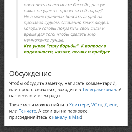
построить на его месте бассейн, раз уж
никак не удается провести гей-парад?
Не в моих правилах бросать людей на
произвол судьбы. Особенно таких людей,
которые готовы потратить свои силы и
время для того, чтобы сделать мир
немножечко лучше.
Кто украл "силу борьбы". К вопросу о
подлинности, казнях, песнях и прайдах
Обсуждение
Чтобы обсудить заметку, написать комментарий,
или просто связаться, заходите в
Телеграм-канал
. У
нас весело и всем рады!
Также меня можно найти в
Хвиттере
,
VC.ru
,
Дзене
,
или
Тенчате
. А если вы на парковке,
присоединяйтесь к
каналу в Max
!