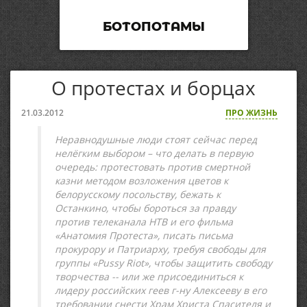
БОТОПОТАМЫ
О протестах и борцах
21.03.2012
ПРО ЖИЗНЬ
Неравнодушные люди стоят сейчас перед
нелёгким выбором – что делать в первую
очередь: протестовать против смертной
казни методом возложения цветов к
белорусскому посольству, бежать к
Останкино, чтобы бороться за правду
против телеканала НТВ и его фильма
«Анатомия Протеста», писать письма
прокурору и Патриарху, требуя свободы для
группы «Pussy Riot», чтобы защитить свободу
творчества -- или же присоединиться к
лидеру российских геев г-ну Алексееву в его
требовании снести Храм Христа Спасителя и