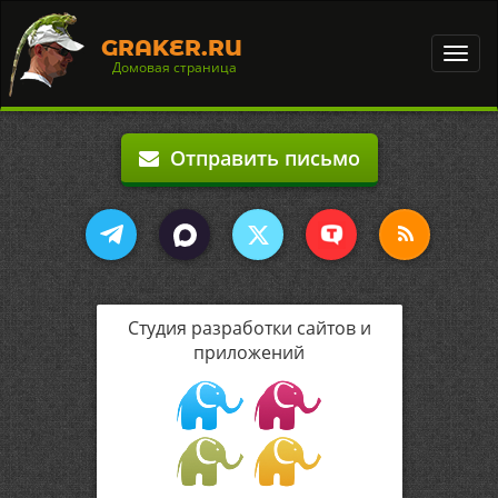
GRAKER.RU
Toggl
Домовая страница
navig
Отправить письмо
Студия разработки сайтов и
приложений