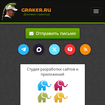
GRAKER.RU
Toggl
Домовая страница
navig
Отправить письмо
Студия разработки сайтов и
приложений