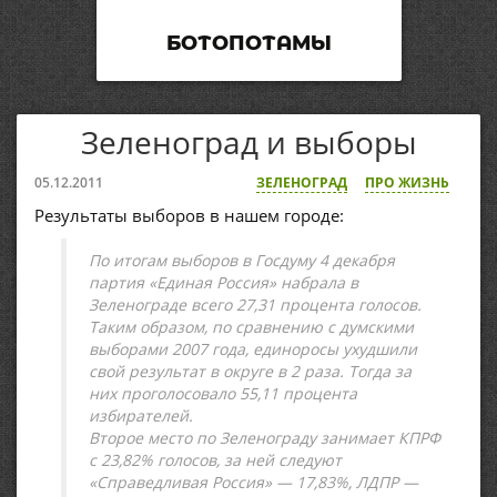
БОТОПОТАМЫ
Зеленоград и выборы
05.12.2011
ЗЕЛЕНОГРАД
ПРО ЖИЗНЬ
Результаты выборов в нашем городе:
По итогам выборов в Госдуму 4 декабря
партия «Единая Россия» набрала в
Зеленограде всего 27,31 процента голосов.
Таким образом, по сравнению с думскими
выборами 2007 года, единоросы ухудшили
свой результат в округе в 2 раза. Тогда за
них проголосовало 55,11 процента
избирателей.
Второе место по Зеленограду занимает КПРФ
с 23,82% голосов, за ней следуют
«Справедливая Россия» — 17,83%, ЛДПР —