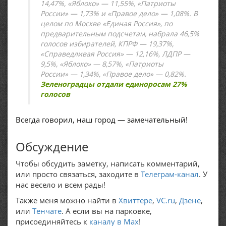
14,47%, «Яблоко» — 11,55%, «Патриоты
России» — 1,73% и «Правое дело» — 1,08%. В
целом по Москве «Единая Россия», по
предварительным подсчетам, набрала 46,5%
голосов избирателей, КПРФ — 19,37%,
«Справедливая Россия» — 12,16%, ЛДПР —
9,5%, «Яблоко» — 8,57%, «Патриоты
России» — 1,34%, «Правое дело» — 0,82%.
Зеленоградцы отдали единоросам 27%
голосов
Всегда говорил, наш город — замечательный!
Обсуждение
Чтобы обсудить заметку, написать комментарий,
или просто связаться, заходите в
Телеграм-канал
. У
нас весело и всем рады!
Также меня можно найти в
Хвиттере
,
VC.ru
,
Дзене
,
или
Тенчате
. А если вы на парковке,
присоединяйтесь к
каналу в Max
!