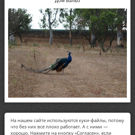
Дом Бальо
На нашем сайте используются куки-файлы, потому
ПОЛЕЗНЫЕ ССЫЛКИ
что без них всё плохо работает. А с ними —
хорошо. Нажмите на кнопку «Согласен», если