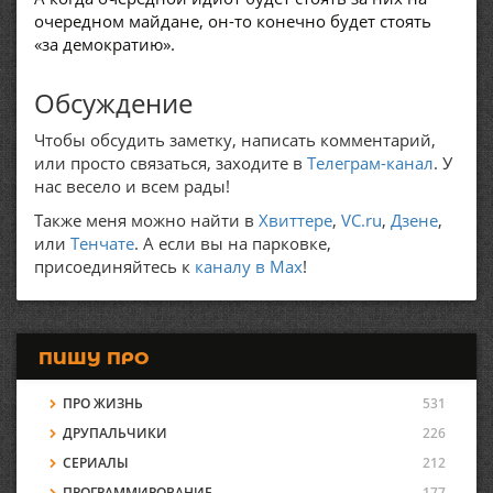
очередном майдане, он-то конечно будет стоять
«за демократию».
Обсуждение
Чтобы обсудить заметку, написать комментарий,
или просто связаться, заходите в
Телеграм-канал
. У
нас весело и всем рады!
Также меня можно найти в
Хвиттере
,
VC.ru
,
Дзене
,
или
Тенчате
. А если вы на парковке,
присоединяйтесь к
каналу в Max
!
ПИШУ ПРО
ПРО ЖИЗНЬ
531
ДРУПАЛЬЧИКИ
226
СЕРИАЛЫ
212
ПРОГРАММИРОВАНИЕ
177