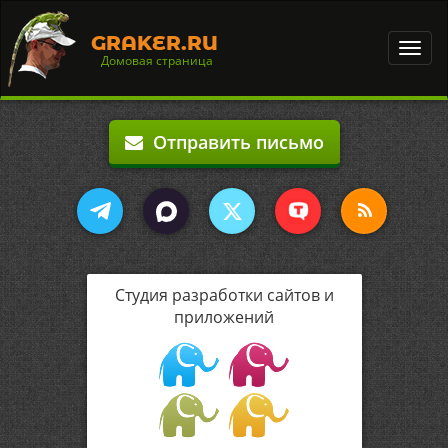
GRAKER.RU
Toggl
Домовая страница
navig
Отправить письмо
Студия разработки сайтов и
приложений