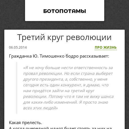
БОТОПОТАМЫ
Третий круг революции
06.05.2014
ПРО ЖИЗНЬ
Гражданка Ю. Тимошенко бодро рассказывает:
«Я не хочу больше нести ответственность за
провал революции. Но если страна выберет
другого президента, а, собственно, у меня
сегодня есть один конкурент, я думаю, что
нам придётся зайти на третий круг
революции. Потому что я там не вижу шанса
для каких-либо изменений. Я просто знаю
всех этих людей»
Какая прелесть.
А когда очередной идиот будет стоять за них на