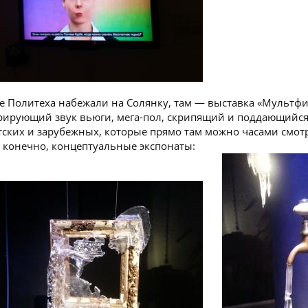
е Политеха набежали на Солянку, там — выставка «Мультфи
рирующий звук вьюги, мега-пол, скрипящий и поддающийся 
тских и зарубежных, которые прямо там можно часами смотр
, конечно, концептуальные экспонаты: