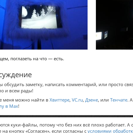
щем, поглазеть на что — есть.
суждение
ы обсудить заметку, написать комментарий, или просто связ
ло и всем рады!
е меня можно найти в
Хвиттере
,
VC.ru
,
Дзене
, или
Тенчате
. 
лу в Max
!
тся куки-файлы, потому что без них всё плохо работает. А 
на кнопку «Согласен», если согласны с
условиями обработк