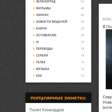
ЗЕЛЕНОГРАД
52
ФИЛЬМЫ
46
ЛИНУКС
45
03.02.
НОВОСТИ МОДУЛЕЙ
34
В По
КНИГИ
28
OCTOBERCMS
28
AI
23
ПЕРЕВОДЫ
18
СЕРБИЯ
18
ТЕЛЕК
15
МУЗЫКА
12
KDE
12
Совр
ПОПУЛЯРНЫЕ ЗАМЕТКИ
Улав
(хот
Полет Конкордов