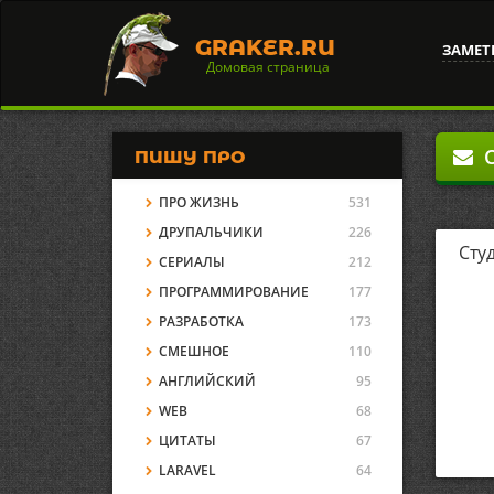
GRAKER.RU
ЗАМЕТ
Домовая страница
О
ПИШУ ПРО
ПРО ЖИЗНЬ
531
ДРУПАЛЬЧИКИ
226
Сту
СЕРИАЛЫ
212
ПРОГРАММИРОВАНИЕ
177
РАЗРАБОТКА
173
СМЕШНОЕ
110
АНГЛИЙСКИЙ
95
WEB
68
ЦИТАТЫ
67
LARAVEL
64