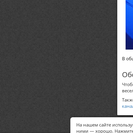
В об
Об
Чтоб
весе
Такж
кана
На нашем сайте использую
ними — хорошо. Нажмите 