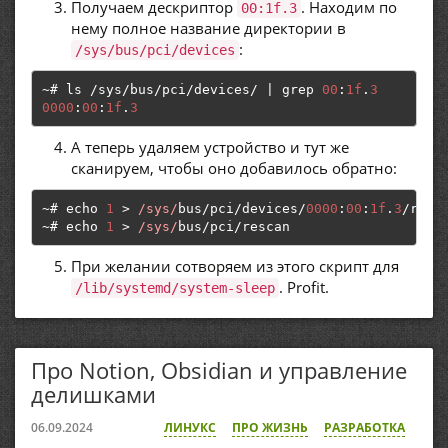
Получаем дескриптор
. Находим по
00:1f.3
нему полное название директории в
:
/sys/bus/pci/devices
~#
 ls 
/
sys
/
bus
/
pci
/
devices
/
|
 grep 
00
:
1f
.
3
0000
:
00
:
1f
.
3
А теперь удаляем устройство и тут же
сканируем, чтобы оно добавилось обратно:
~#
 echo 
1
>
/sys/
bus
/
pci
/
devices
/
0000
:
00
:
1f
.
3
/
~#
 echo 
1
>
/sys/
bus
/
pci
/
rescan
При желании сотворяем из этого скрипт для
. Profit.
/lib/systemd/system-sleep
Про Notion, Obsidian и управление
делишками
06.09.2024
ЛИНУКС
ПРО ЖИЗНЬ
РАЗРАБОТКА