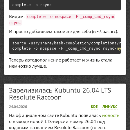
complete 
-
p rsync  
Видим:
complete -o nospace -F _comp_cmd_rsync
rsync
И просто добавляем такое же для себя (в ~/.bashrc):
source 
/
usr
/
share
/
bash
-
completion
/
completions
/
rsync
complete 
-
o nospace 
-
F _comp_cmd_rsync rsync
-
my
Теперь автодополнение работает и жизнь стала
немножко лучше.
Зарелизилась Kubuntu 26.04 LTS
Resolute Raccoon
24.04.2026
KDE
ЛИНУКС
На официальном сайте Kubuntu появилась
новость
о выходе новой LTS-версии номер 26.04 под
кодовым названием Resolute Raccoon (то есть