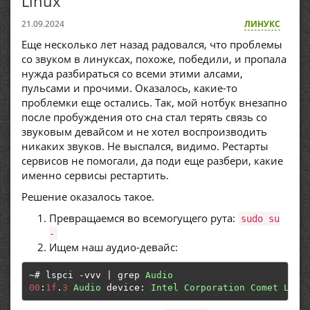
Linux
21.09.2024
ЛИНУКС
Еще несколько лет назад радовался, что проблемы
со звуком в линуксах, похоже, победили, и пропала
нужда разбираться со всеми этими алсами,
пульсами и прочими. Оказалось, какие-то
проблемки еще остались. Так, мой нотбук внезапно
после пробуждения ото сна стал терять связь со
звуковым девайсом и не хотел воспроизводить
никаких звуков. Не выспался, видимо. Рестарты
сервисов не помогали, да поди еще разбери, какие
именно сервисы рестартить.
Решение оказалось такое.
Превращаемся во всемогущего рута:
sudo su
-
Ищем наш аудио-девайс:
~#
 lspci 
-
vvv 
|
 grep 
Audio
00
:
1f
.
3
Audio
 device
:
Intel
Corporation
Comet
Lake