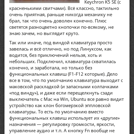
Keychron K5 SE (с
красненькими свитчами). Всё классно, тактильно
очень приятная, раньше никогда механику не
брал, так что очень доволен конечно. Плюс
светятся разноцветно кнопочки по-всякому, не
знаю зачем, но выглядит круто.
Так или иначе, под виндой клавиатура просто
завелась и всё отлично, но под Линуксом, как
водится, без приключений нельзя, хоть и
небольших. Подключил, клавиатура схватилась
конечно, и заработала, но только без
функциональных клавиш (F1-F12 которые). Дело
все в том, что по умолчанию клавиатура выходит с
маковской раскладкой (и запасными колпачками
«под винду»), и даже если перещелкнуть сзади
выключатель с Mac на Win, Ubuntu все равно видит
устройство как клон богомерзкой эппловской
клавиатуры. То есть по умолчанию вместо
функциональных клавиш использует их «другие»
назначения — регулировку громкости, яркости,
управление аудио и т.п. А кнопку Fn вообще не