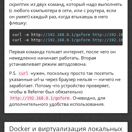
скриптик из двух команд, который надо выполнять
(с любого компьютера в сети, или с роутера, если
он умеет) каждый раз, когда втыкаешь в него
флешку:
curl 
-
e http
:
//192.168.0.1/goform http://192.168.0
curl 
-
e http
:
//192.168.0.1/goform http://192.168.0
Первая команда толкает интернет, после чего он
немедленно начинает работать. Вторая
устанавливает режим автодозвона.
P.S.
нужен, поскольку просто так посетить
curl
указанные url-ы через браузер нельзя — ничего не
заработает. Потому что устройство проверяет,
чтобы в Referrer был обязательно
. Очевидно, для
http://192.168.0.1/goform
дополнительного удобства использования.
Docker и виртуализация локальных