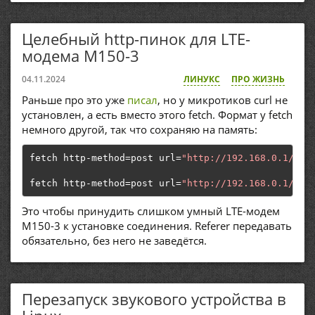
Целебный http-пинок для LTE-
модема M150-3
04.11.2024
ЛИНУКС
ПРО ЖИЗНЬ
Раньше про это уже
писал
, но у микротиков curl не
установлен, а есть вместо этого fetch. Формат у fetch
немного другой, так что сохраняю на память:
fetch http
-
method
=
post url
=
"http://192.168.0.1/gof
fetch http
-
method
=
post url
=
"http://192.168.0.1/gof
Это чтобы принудить слишком умный LTE-модем
M150-3 к установке соединения. Referer передавать
обязательно, без него не заведётся.
Перезапуск звукового устройства в