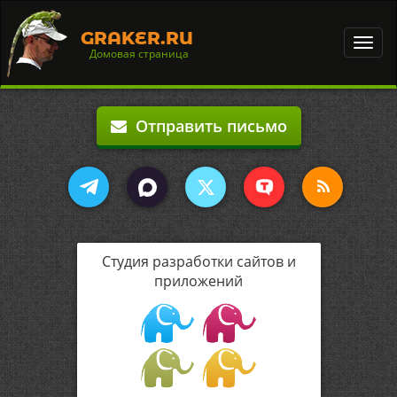
GRAKER.RU
Toggl
Домовая страница
navig
Отправить письмо
Студия разработки сайтов и
приложений