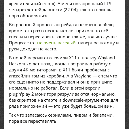
«решительный енот»). У меня позапрошлый LTS
четырехлетней давности (22.04), так что пришла
пора обновляться.
Встроенный процесс апгрейда я не очень люблю,
кроме того раз в несколько лет прикольно всё
снести и переставить заново так же, только лучше.
Процесс этот
не очень веселый
, наверное потому и
руки доходят не часто.
В новой версии отключили X11 в пользу Wayland.
Несколько лет назад, когда настраивал работу с
двумя 4К-мониторами, в X11 были проблемы с
апскейлингом из коробки. А в Wayland — с тем что
его еще никто не поддерживал и он в принципе
нормально не работал. Если в этой версии
plug'n'play 2 монитора разруливаются нормально,
без скриптов на старте и downscale-аргументов для
ряда приложений — это уже будет большой вин.
Так что запасаюсь сериалами, пивом и бэкапами,
пора всё переставлять.