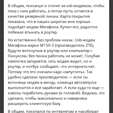
В общем, психанул и сгонял за usb-модемом, чтобы
пока с ним работать, а потом пусть остается в
качестве резервной линии. Карта покрытия
показала, что в наших широтах мне хорошо
подойдет модем Мегафона. Купил его, радостно
побежал втыкать в роутер.
Но естественно без проблем никак. Usb-модем
Мегафона марки M150-3 (производитель ZTE),
будучи воткнутым в роутер или компьютер с
Линуксом, без пинка работать не может. Голубая
лампочка загорается, сеть модем видит, но и
роутер, и нотбук сообщают, что интернета нет.
Потому что его сначала надо «запустить». Так
удобно сделали производители — если ты
воткнёшь модем в винду, команда автозапуска
выполнится и всё заработает. А если куда-то еще —
изволь поработать руками (и головой). Видимо, это
сделано, чтобы максимально и наверняка
расширить клиентскую базу.
В общем, покопался по интернетам и насобирал