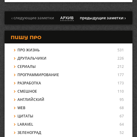
‹ следующие заметки
АРХИВ
предыдущие заметки ›
ПИШУ ПРО
ПРО ЖИЗНЬ
531
ДРУПАЛЬЧИКИ
226
СЕРИАЛЫ
212
ПРОГРАММИРОВАНИЕ
177
РАЗРАБОТКА
173
СМЕШНОЕ
110
АНГЛИЙСКИЙ
95
WEB
68
ЦИТАТЫ
67
LARAVEL
64
ЗЕЛЕНОГРАД
52