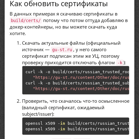
Как обновить сертификаты
В данных примерах я скачиваю сертификаты в
потому что потом оттуда добавляю в
build/certs/
докер-контейнеры, но вы можете скачать куда
хотите.
Скачать актуальные файлы (официальный
источник —
, у него самого
gu-st.ru
сертификат подписан этим же УЦ, поэтому
проверку приходится отключать флагом
):
-k
curl 
-
k 
-
o build
/
certs
/
russian_trusted_root_c
"https://gu-st.ru/content/Other/doc/russia
curl 
-
k 
-
o build
/
certs
/
russian_trusted_sub_ca
"https://gu-st.ru/content/Other/doc/russia
Проверить, что скачалось что-то осмысленное
(валидный сертификат, ожидаемый
subject/issuer):
openssl x509 
-
in
 build
/
certs
/
russian_trusted_
openssl x509 
-
in
 build
/
certs
/
russian_trusted_