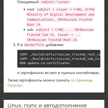
Ожидаемый
/
:
subject
issuer
root:
subject = issuer = C=RU, O=The
Ministry of Digital Development and
Communications, CN=Russian Trusted
Root CA
sub:
subject = C=RU, ... CN=Russian
,
Trusted Sub CA
issuer = ...
CN=Russian Trusted Root CA
Я в
добавляю
Dockerfile
COPY 
./
build
/
certs
/
russian_trusted_root_ca
.
ce
COPY 
./
build
/
certs
/
russian_trusted_sub_ca
.
cer
RUN update
-
ca
-
certificates
и сертификаты встают в нужных контейнерах.
Также сертификаты можно скачать
со страницы
Госуслуг
.
Linux, rsync и автодополнение