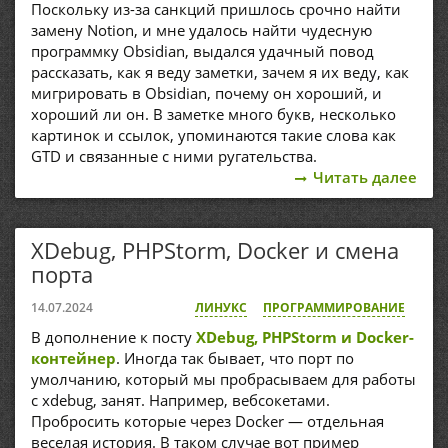
Поскольку из-за санкций пришлось срочно найти
замену Notion, и мне удалось найти чудесную
программку Obsidian, выдался удачный повод
рассказать, как я веду заметки, зачем я их веду, как
мигрировать в Obsidian, почему он хороший, и
хороший ли он. В заметке много букв, несколько
картинок и ссылок, упоминаются такие слова как
GTD и связанные с ними ругательства.
Читать далее
XDebug, PHPStorm, Docker и смена
порта
14.07.2024
ЛИНУКС
ПРОГРАММИРОВАНИЕ
В дополнение к посту
XDebug, PHPStorm и Docker-
контейнер
. Иногда так бывает, что порт по
умолчанию, который мы пробрасываем для работы
с xdebug, занят. Например, вебсокетами.
Пробросить которые через Docker — отдельная
веселая история. В таком случае вот пример