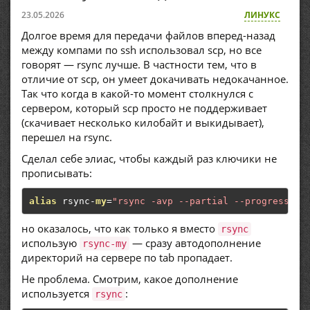
23.05.2026
ЛИНУКС
Долгое время для передачи файлов вперед-назад
между компами по ssh использовал scp, но все
говорят — rsync лучше. В частности тем, что в
отличие от scp, он умеет докачивать недокачанное.
Так что когда в какой-то момент столкнулся с
сервером, который scp просто не поддерживает
(скачивает несколько килобайт и выкидывает),
перешел на rsync.
Сделал себе элиас, чтобы каждый раз ключики не
прописывать:
alias
 rsync
-
my
=
"rsync -avp --partial --progress --
но оказалось, что как только я вместо
rsync
использую
— сразу автодополнение
rsync-my
директорий на сервере по tab пропадает.
Не проблема. Смотрим, какое дополнение
используется
:
rsync