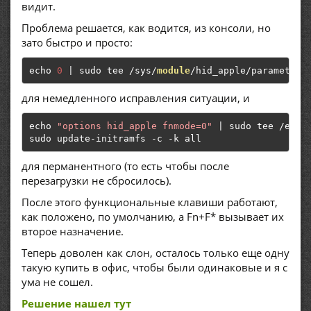
видит.
Проблема решается, как водится, из консоли, но
зато быстро и просто:
echo 
0
|
 sudo tee 
/
sys
/
module
/
hid_apple
/
parameters
для немедленного исправления ситуации, и
echo 
"options hid_apple fnmode=0"
|
 sudo tee 
/
etc
/
sudo update
-
initramfs 
-
c 
-
k all
для перманентного (то есть чтобы после
перезагрузки не сбросилось).
После этого функциональные клавиши работают,
как положено, по умолчанию, а Fn+F* вызывает их
второе назначение.
Теперь доволен как слон, осталось только еще одну
такую купить в офис, чтобы были одинаковые и я с
ума не сошел.
Решение нашел тут