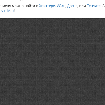
е меня можно найти в
Хвиттере
,
VC.ru
,
Дзене
, или
Тенчате
. 
лу в Max
!