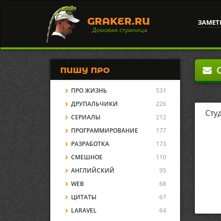
GRAKER.RU
ЗАМЕТ
Домовая страница
О
ПИШУ ПРО
ПРО ЖИЗНЬ
531
ДРУПАЛЬЧИКИ
226
Сту
СЕРИАЛЫ
212
ПРОГРАММИРОВАНИЕ
177
РАЗРАБОТКА
173
СМЕШНОЕ
110
АНГЛИЙСКИЙ
95
WEB
68
ЦИТАТЫ
67
LARAVEL
64