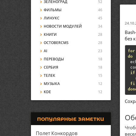
ЗЕЛЕНОГРАД
52
ФИЛЬМЫ
46
ЛИНУКС
45
24.10.
НОВОСТИ МОДУЛЕЙ
34
Bash
КНИГИ
28
без 
OCTOBERCMS
28
AI
23
for
do
ПЕРЕВОДЫ
18
 ec
СЕРБИЯ
18
 co
if
ТЕЛЕК
15
   
МУЗЫКА
12
fi
don
KDE
12
Сохр
Об
ПОПУЛЯРНЫЕ ЗАМЕТКИ
Чтоб
Полет Конкордов
весе