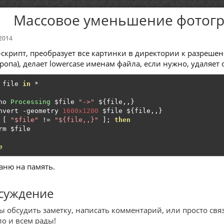
Массовое уменьшение фотогр
2014
-скрипт, преобразует все картинки в директории к разреше
кропа), делает lowercase именам файла, если нужно, удаляе
 file 
in
*
ho 
Processing
 $file 
"->"
 $
{
file
,,}
nvert 
-
geometry 
1600x1200
 $file $
{
file
,,}
[
"$file"
!=
"${file,,}"
];
then
rm $file

e
аню на память.
суждение
ы обсудить заметку, написать комментарий, или просто связ
ло и всем рады!