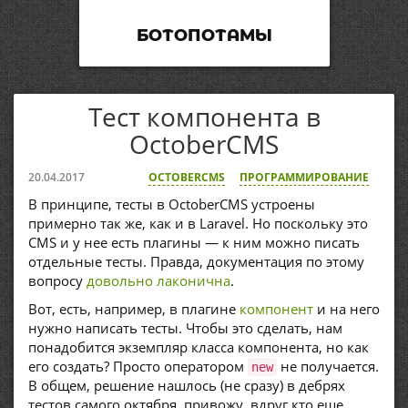
БОТОПОТАМЫ
Тест компонента в
OctoberCMS
20.04.2017
OCTOBERCMS
ПРОГРАММИРОВАНИЕ
В принципе, тесты в OctoberCMS устроены
примерно так же, как и в Laravel. Но поскольку это
CMS и у нее есть плагины — к ним можно писать
отдельные тесты. Правда, документация по этому
вопросу
довольно лаконична
.
Вот, есть, например, в плагине
компонент
и на него
нужно написать тесты. Чтобы это сделать, нам
понадобится экземпляр класса компонента, но как
его создать? Просто оператором
не получается.
new
В общем, решение нашлось (не сразу) в дебрях
тестов самого октября, привожу, вдруг кто еще