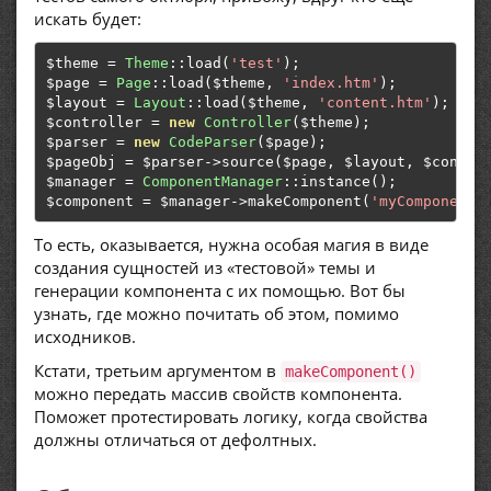
искать будет:
$theme 
=
Theme
::
load
(
'test'
);
$page 
=
Page
::
load
(
$theme
,
'index.htm'
);
$layout 
=
Layout
::
load
(
$theme
,
'content.htm'
);
$controller 
=
new
Controller
(
$theme
);
$parser 
=
new
CodeParser
(
$page
);
$pageObj 
=
 $parser
->
source
(
$page
,
 $layout
,
 $contro
$manager 
=
ComponentManager
::
instance
();
$component 
=
 $manager
->
makeComponent
(
'myComponent'
То есть, оказывается, нужна особая магия в виде
создания сущностей из «тестовой» темы и
генерации компонента с их помощью. Вот бы
узнать, где можно почитать об этом, помимо
исходников.
Кстати, третьим аргументом в
makeComponent()
можно передать массив свойств компонента.
Поможет протестировать логику, когда свойства
должны отличаться от дефолтных.