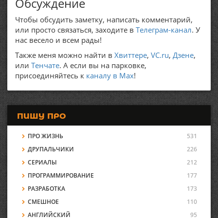
Обсуждение
Чтобы обсудить заметку, написать комментарий,
или просто связаться, заходите в
Телеграм-канал
. У
нас весело и всем рады!
Также меня можно найти в
Хвиттере
,
VC.ru
,
Дзене
,
или
Тенчате
. А если вы на парковке,
присоединяйтесь к
каналу в Max
!
ПИШУ ПРО
ПРО ЖИЗНЬ
531
ДРУПАЛЬЧИКИ
226
СЕРИАЛЫ
212
ПРОГРАММИРОВАНИЕ
177
РАЗРАБОТКА
173
СМЕШНОЕ
110
АНГЛИЙСКИЙ
95