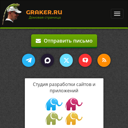
GRAKER.RU
Toggl
Домовая страница
navig
Отправить письмо
Студия разработки сайтов и
приложений