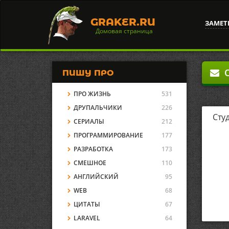
GRAKER.RU
ЗАМЕТ
Домовая страница
О
ПИШУ ПРО
ПРО ЖИЗНЬ
531
ДРУПАЛЬЧИКИ
226
Сту
СЕРИАЛЫ
212
ПРОГРАММИРОВАНИЕ
177
РАЗРАБОТКА
173
СМЕШНОЕ
110
АНГЛИЙСКИЙ
95
WEB
68
ЦИТАТЫ
67
LARAVEL
64