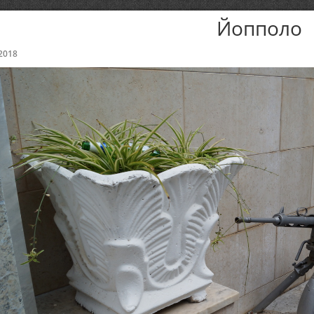
Йопполо
2018