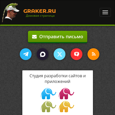
GRAKER.RU
Toggl
Домовая страница
navig
Отправить письмо
Студия разработки сайтов и
приложений