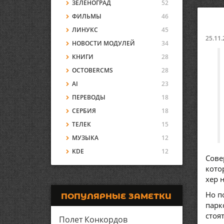
ЗЕЛЕНОГРАД
52
ФИЛЬМЫ
46
ЛИНУКС
45
25.11.
НОВОСТИ МОДУЛЕЙ
34
КНИГИ
28
OCTOBERCMS
28
AI
23
ПЕРЕВОДЫ
18
СЕРБИЯ
18
ТЕЛЕК
15
МУЗЫКА
12
KDE
12
Сове
кото
хер 
Но п
ПОПУЛЯРНЫЕ ЗАМЕТКИ
парк
стоя
Полет Конкордов