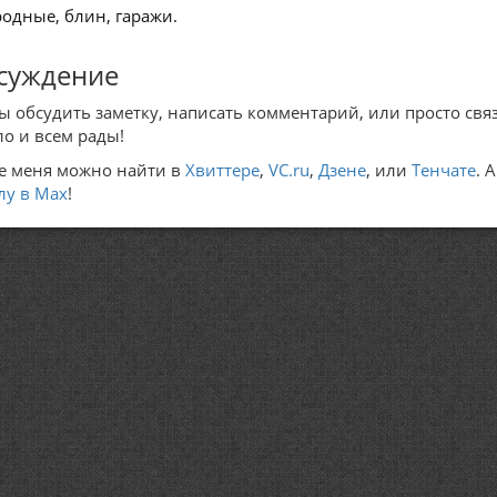
одные, блин, гаражи.
суждение
ы обсудить заметку, написать комментарий, или просто связ
ло и всем рады!
е меня можно найти в
Хвиттере
,
VC.ru
,
Дзене
, или
Тенчате
. 
лу в Max
!