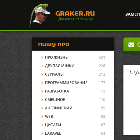
GRAKER.RU
ЗАМЕТ
Домовая страница
О
ПИШУ ПРО
ПРО ЖИЗНЬ
531
ДРУПАЛЬЧИКИ
226
Сту
СЕРИАЛЫ
212
ПРОГРАММИРОВАНИЕ
177
РАЗРАБОТКА
173
СМЕШНОЕ
110
АНГЛИЙСКИЙ
95
WEB
68
ЦИТАТЫ
67
LARAVEL
64