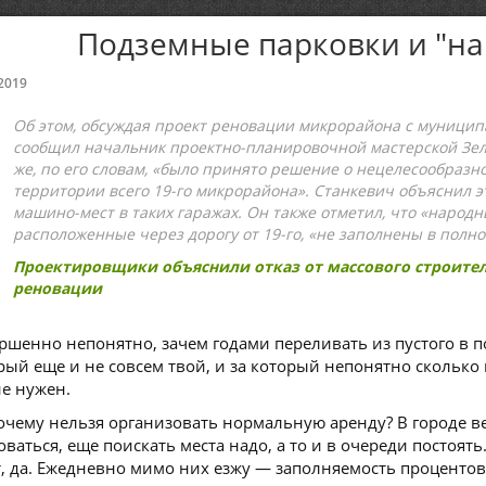
Подземные парковки и "н
2019
Об этом, обсуждая проект реновации микрорайона с муници
сообщил начальник проектно-планировочной мастерской Зел
же, по его словам, «было принято решение о нецелесообразн
территории всего 19-го микрорайона». Станкевич объяснил 
машино-мест в таких гаражах. Он также отметил, что «народн
расположенные через дорогу от 19-го, «не заполнены в полно
Проектировщики объяснили отказ от массового строител
реновации
ршенно непонятно, зачем годами переливать из пустого в по
рый еще и не совсем твой, и за который непонятно сколько
не нужен.
очему нельзя организовать нормальную аренду? В городе вез
оваться, еще поискать места надо, а то и в очереди постоят
т, да. Ежедневно мимо них езжу — заполняемость процентов