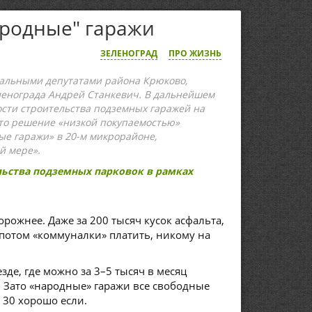
ародные" гаражи
ЗЕЛЕНОГРАД
ПРО ЖИЗНЬ
пальными депутатами района Крюково,
енограда Андрей Станкевич. В дальнейшем
ости строительства подземных гаражей на
это решение «низкой покупаемостью»
ые гаражи» в 20-м микрорайоне,
й мере».
ьства подземных парковок в рамках
рожнее. Даже за 200 тысяч кусок асфальта,
 потом «коммуналки» платить, никому на
де, где можно за 3–5 тысяч в месяц
ь. Зато «народные» гаражи все свободные
 30 хорошо если.