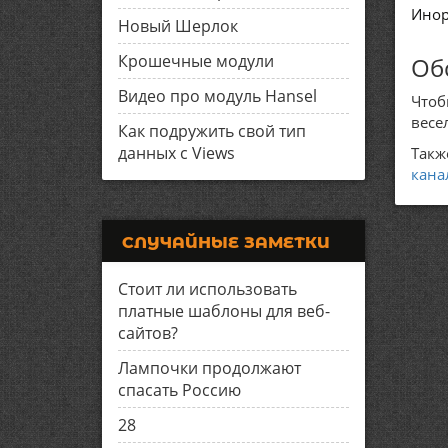
Инор
Новый Шерлок
Крошечные модули
Об
Видео про модуль Hansel
Чтоб
весе
Как подружить свой тип
данных с Views
Такж
кана
СЛУЧАЙНЫЕ ЗАМЕТКИ
Стоит ли использовать
платные шаблоны для веб-
сайтов?
Лампочки продолжают
спасать Россию
28