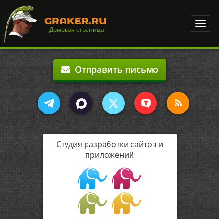
GRAKER.RU
Toggl
Домовая страница
navig
Отправить письмо
Студия разработки сайтов и
приложений