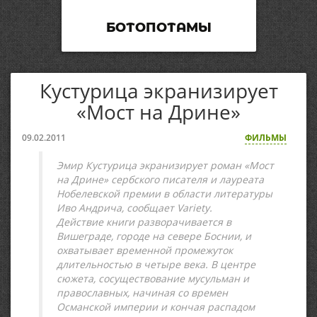
БОТОПОТАМЫ
Кустурица экранизирует
«Мост на Дрине»
09.02.2011
ФИЛЬМЫ
Эмир Кустурица экранизирует роман «Мост
на Дрине» сербского писателя и лауреата
Нобелевской премии в области литературы
Иво Андрича, сообщает Variety.
Действие книги разворачивается в
Вишеграде, городе на севере Боснии, и
охватывает временной промежуток
длительностью в четыре века. В центре
сюжета, сосуществование мусульман и
православных, начиная со времен
Османской империи и кончая распадом