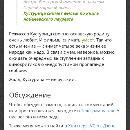
Австро-Венгерской империи и началом
Первой мировой войны.
Кустурица снимет фильм по книге
нобелевского лауреата
Режиссер Кустурица свою югославскую родину
очень любит. И фильмы снимать
умеет
. Так что
есть мнение — снимет четыре века жизни ее
народа как надо. В связи с чем, наверное, можно
ожидать очередных выступлений западных
кинокритиков о «недопустимой пропаганде
сербов».
Жаль, Кустурица — не русский.
Обсуждение
Чтобы обсудить заметку, написать комментарий,
или просто связаться, заходите в
Телеграм-канал
. У
нас весело и всем рады!
Также меня можно найти в
Хвиттере
,
VC.ru
,
Дзене
,