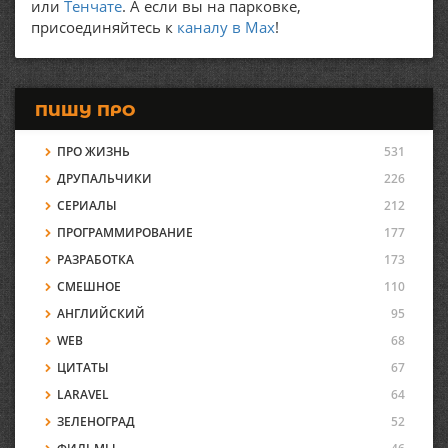
или
Тенчате
. А если вы на парковке,
присоединяйтесь к
каналу в Max
!
ПИШУ ПРО
ПРО ЖИЗНЬ
531
ДРУПАЛЬЧИКИ
226
СЕРИАЛЫ
212
ПРОГРАММИРОВАНИЕ
177
РАЗРАБОТКА
173
СМЕШНОЕ
110
АНГЛИЙСКИЙ
95
WEB
68
ЦИТАТЫ
67
LARAVEL
64
ЗЕЛЕНОГРАД
52