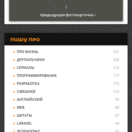
|
предыдущая фотокарточка ›
ПИШУ ПРО
ПРО ЖИЗНЬ
531
ДРУПАЛЬЧИКИ
226
СЕРИАЛЫ
212
ПРОГРАММИРОВАНИЕ
177
РАЗРАБОТКА
173
СМЕШНОЕ
110
АНГЛИЙСКИЙ
95
WEB
68
ЦИТАТЫ
67
LARAVEL
64
ЗЕЛЕНОГРАД
52