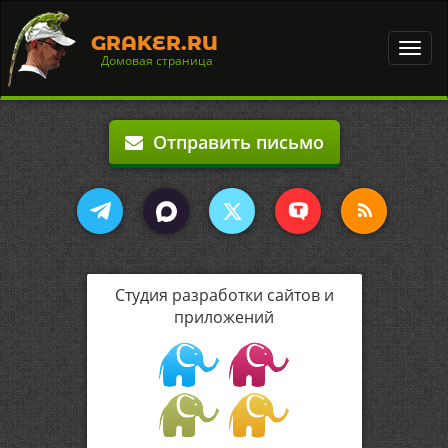
GRAKER.RU
Toggl
Домовая страница
navig
Отправить письмо
Студия разработки сайтов и
приложений