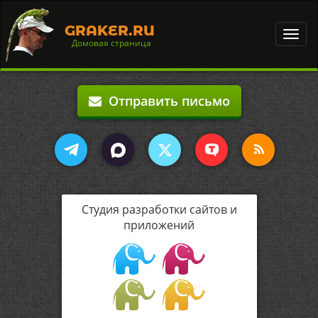
GRAKER.RU
Toggl
Домовая страница
navig
Отправить письмо
Студия разработки сайтов и
приложений