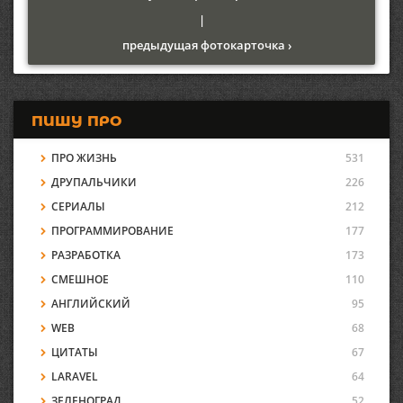
|
предыдущая фотокарточка ›
ПИШУ ПРО
ПРО ЖИЗНЬ
531
ДРУПАЛЬЧИКИ
226
СЕРИАЛЫ
212
ПРОГРАММИРОВАНИЕ
177
РАЗРАБОТКА
173
СМЕШНОЕ
110
АНГЛИЙСКИЙ
95
WEB
68
ЦИТАТЫ
67
LARAVEL
64
ЗЕЛЕНОГРАД
52