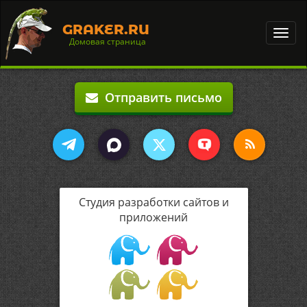
GRAKER.RU
Toggl
Домовая страница
navig
Отправить письмо
Студия разработки сайтов и
приложений