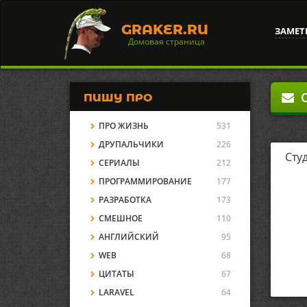
GRAKER.RU
ЗАМЕТ
Домовая страница
О
ПИШУ ПРО
ПРО ЖИЗНЬ
531
ДРУПАЛЬЧИКИ
226
Сту
СЕРИАЛЫ
212
ПРОГРАММИРОВАНИЕ
177
РАЗРАБОТКА
173
СМЕШНОЕ
110
АНГЛИЙСКИЙ
95
WEB
68
ЦИТАТЫ
67
LARAVEL
64