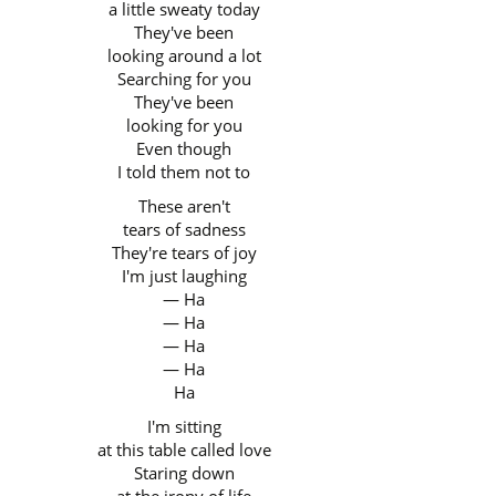
a little sweaty today
They've been
looking around a lot
Searching for you
They've been
looking for you
Even though
I told them not to
These aren't
tears of sadness
They're tears of joy
I'm just laughing
— Ha
— Ha
— Ha
— Ha
Ha
I'm sitting
at this table called love
Staring down