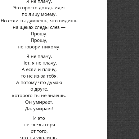
Я не плачу.
Это просто дождь идет
по лицу моему.
Но если ты думаешь, что видишь
на щеках следы слез —
Прошу.
Прошу,
не говори никому.
Я не плачу.
Нет, я не плачу.
А если и плачу,
то не из-за тебя.
А потому что думаю
о друге,
которого ты не знаешь.
Он умирает.
Да, умирает!
И это
не слезы горя
от того,
что ты уходишь.