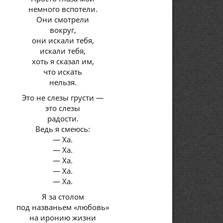
немного вспотели.
Они смотрели
вокруг,
они искали тебя,
искали тебя,
хоть я сказал им,
что искать
нельзя.
Это не слезы грусти —
это слезы
радости.
Ведь я смеюсь:
— Ха.
— Ха.
— Ха.
— Ха.
— Ха.
Я за столом
под названьем «любовь»
на иронию жизни