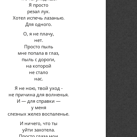
Я просто
резал лук.
Хотел испечь лазанью.
Для одного.
О, я не плачу,
нет.
Просто пыль
мне попала в глаз,
пыль с дороги,
на которой
не стало
нас.
Я не ною, твой уход -
не причина для волненья.
И — для справки —
у меня
слезных желез воспаленье.
И ничего, что ты
уйти захотела.
Просто глаза мои