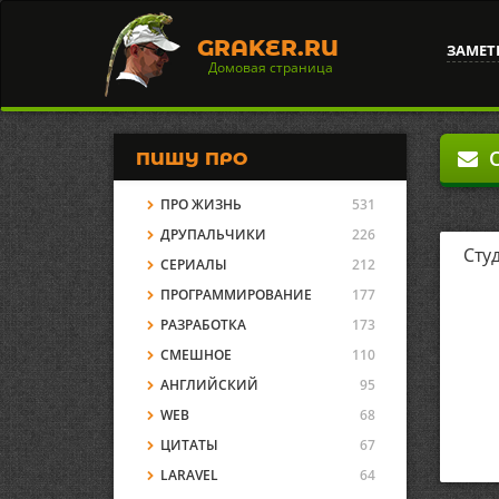
GRAKER.RU
ЗАМЕТ
Домовая страница
О
ПИШУ ПРО
ПРО ЖИЗНЬ
531
ДРУПАЛЬЧИКИ
226
Сту
СЕРИАЛЫ
212
ПРОГРАММИРОВАНИЕ
177
РАЗРАБОТКА
173
СМЕШНОЕ
110
АНГЛИЙСКИЙ
95
WEB
68
ЦИТАТЫ
67
LARAVEL
64