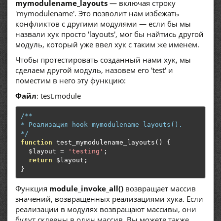
mymodulename_layouts
— включая строку
'mymodulename'. Это позволит нам избежать
конфликтов с другими модулями — если бы мы
назвали хук просто 'layouts', мог бы найтись другой
модуль, который уже ввел хук с таким же именем.
Чтобы протестировать созданный нами хук, мы
сделаем другой модуль, назовем его 'test' и
поместим в него эту функцию:
Файл
: test.module
/**

* Реализация hook_mymodulename_layouts().

*/
function
 test_mymodulename_layouts
()
{
  $layout 
=
'testing'
;
return
 $layout
;
}
Функция
module_invoke_all()
возвращает массив
значений, возвращенных реализациями хука. Если
реализации в модулях возвращают массивы, они
будут склеены в один массив. Вы можете также