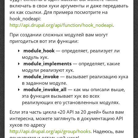
включать в свои хуки аргументы и даже передавать
их как ссылки. Для примера посмотрите на
hook_nodeapi:
http://api.drupal.org/api/function/hook_nodeapi
.
При создании сложных модулей вам могут
пригодиться вот эти функции:
module_hook
— определяет, реализует ли
модуль хук.
module_implements
— определяет, какие
модули реализуют хук.
module_invoke
— вызывает реализацию хука
в заданном модуле.
module_invoke_all
— как мы описали выше,
эта функция вызывает хук во всех
реализующих его установленных модулях.
Если эта часть цикла «20 API за 20 дней» была вам
интересна, можете заглянуть в документацию API
хуков по адресу
http://api.drupal.org/api/group/hooks
. Надеюсь, вам
понравится и остальной цикл!