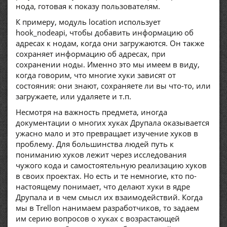
нода, готовая к показу пользователям.
К примеру, модуль location использует
hook_nodeapi, чтобы добавить информацию об
адресах к нодам, когда они загружаются. Он также
сохраняет информацию об адресах, при
сохранении ноды. Именно это мы имеем в виду,
когда говорим, что многие хуки зависят от
состояния: они знают, сохраняете ли вы что-то, или
загружаете, или удаляете и т.п.
Несмотря на важность предмета, иногда
документации о многих хуках Друпала оказывается
ужасно мало и это превращает изучение хуков в
проблему. Для большинства людей путь к
пониманию хуков лежит через исследования
чужого кода и самостоятельную реализацию хуков
в своих проектах. Но есть и те немногие, кто по-
настоящему понимает, что делают хуки в ядре
Друпала и в чем смысл их взаимодействий. Когда
мы в Trellon нанимаем разработчиков, то задаем
им серию вопросов о хуках с возрастающей