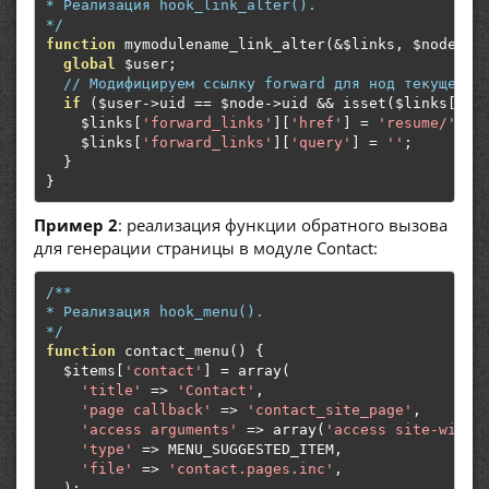
* Реализация hook_link_alter().

*/
function
 mymodulename_link_alter
(&
$links
,
 $node
)
{
global
 $user
;
// Модифицируем ссылку forward для нод текущего 
if
(
$user
->
uid 
==
 $node
->
uid 
&&
 isset
(
$links
[
'fo
    $links
[
'forward_links'
][
'href'
]
=
'resume/'
.
 $
    $links
[
'forward_links'
][
'query'
]
=
''
;
}
}
Пример 2
: реализация функции обратного вызова
для генерации страницы в модуле Contact:
/**

* Реализация hook_menu().

*/
function
 contact_menu
()
{
  $items
[
'contact'
]
=
 array
(
'title'
=>
'Contact'
,
'page callback'
=>
'contact_site_page'
,
'access arguments'
=>
 array
(
'access site-wide 
'type'
=>
 MENU_SUGGESTED_ITEM
,
'file'
=>
'contact.pages.inc'
,
);