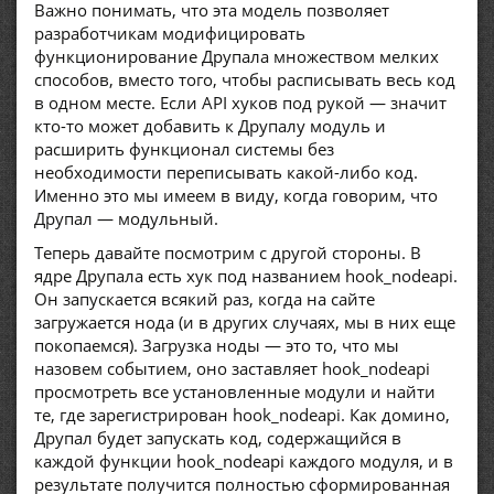
Важно понимать, что эта модель позволяет
разработчикам модифицировать
функционирование Друпала множеством мелких
способов, вместо того, чтобы расписывать весь код
в одном месте. Если API хуков под рукой — значит
кто-то может добавить к Друпалу модуль и
расширить функционал системы без
необходимости переписывать какой-либо код.
Именно это мы имеем в виду, когда говорим, что
Друпал — модульный.
Теперь давайте посмотрим с другой стороны. В
ядре Друпала есть хук под названием hook_nodeapi.
Он запускается всякий раз, когда на сайте
загружается нода (и в других случаях, мы в них еще
покопаемся). Загрузка ноды — это то, что мы
назовем событием, оно заставляет hook_nodeapi
просмотреть все установленные модули и найти
те, где зарегистрирован hook_nodeapi. Как домино,
Друпал будет запускать код, содержащийся в
каждой функции hook_nodeapi каждого модуля, и в
результате получится полностью сформированная