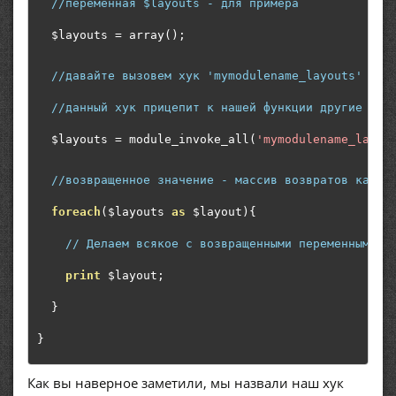
//переменная $layouts - для примера
  $layouts 
=
 array
();
//давайте вызовем хук 'mymodulename_layouts'
//данный хук прицепит к нашей функции другие мод
  $layouts 
=
 module_invoke_all
(
'mymodulename_layou
//возвращенное значение - массив возвратов каждо
foreach
(
$layouts 
as
 $layout
){
// Делаем всякое с возвращенными переменными
print
 $layout
;
}
}
Как вы наверное заметили, мы назвали наш хук