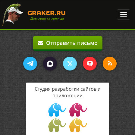
GRAKER.RU
Toggl
Домовая страница
navig
Отправить письмо
Студия разработки сайтов и
приложений