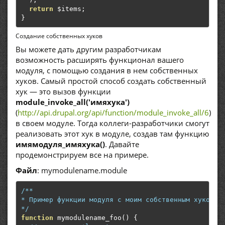
return
 $items
;
}
Создание собственных хуков
Вы можете дать другим разработчикам
возможность расширять функционал вашего
модуля, с помощью создания в нем собственных
хуков. Самый простой способ создать собственный
хук — это вызов функции
module_invoke_all('имяхука')
(
http://api.drupal.org/api/function/module_invoke_all/6
)
в своем модуле. Тогда коллеги-разработчики смогут
реализовать этот хук в модуле, создав там функцию
имямодуля_имяхука()
. Давайте
продемонстрируем все на примере.
Файл
: mymodulename.module
/**

* Пример функции модуля с моим собственным хуком.

*/
function
 mymodulename_foo
()
{