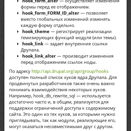
hook_form_alter
— осуществляет изменения
формы перед ее отображением.
hook_form_FORM_ID_alter
— позволяет
вместо глобальных изменений изменять
каждую форму отдельно.
hook_theme
— регистрирует реализации
темизирующих функций модуля (или темы).
hook_link
— задает внутренние ссылки
Друпала.
hook_link_alter
— производит изменения
перед отображением ссылок ноды.
По адресу
http://api.drupal.org/api/group/hooks
доступен полный список хуков ядра Друпала. Для
продвинутых разработчиков также очень важно
понимать взаимодействия некоторых хуков.
Например, hook_db_rewrite_sql — используется
достаточно часто и, в общем, реализуется для
поддержки ограничений доступа к содержимому
сайта. Это один из тех хуков, за которыми нужно
приглядывать, так как модули, реализующие его,
могут оказаться несовместимыми друг с другом.