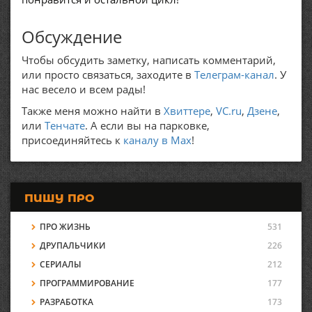
Обсуждение
Чтобы обсудить заметку, написать комментарий,
или просто связаться, заходите в
Телеграм-канал
. У
нас весело и всем рады!
Также меня можно найти в
Хвиттере
,
VC.ru
,
Дзене
,
или
Тенчате
. А если вы на парковке,
присоединяйтесь к
каналу в Max
!
ПИШУ ПРО
ПРО ЖИЗНЬ
531
ДРУПАЛЬЧИКИ
226
СЕРИАЛЫ
212
ПРОГРАММИРОВАНИЕ
177
РАЗРАБОТКА
173