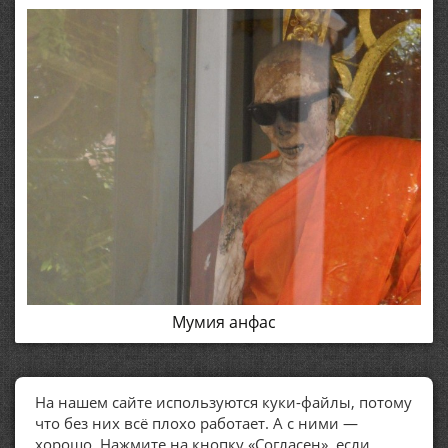
Мумия анфас
На нашем сайте используются куки-файлы, потому
ПОЛЕЗНЫЕ ССЫЛКИ
что без них всё плохо работает. А с ними —
хорошо. Нажмите на кнопку «Согласен», если