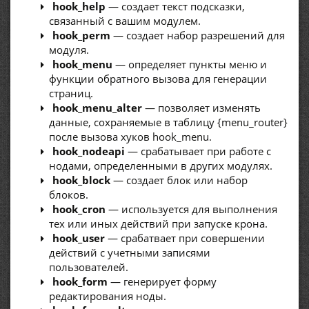
hook_help
— создает текст подсказки,
связанный с вашим модулем.
hook_perm
— создает набор разрешений для
модуля.
hook_menu
— определяет пункты меню и
функции обратного вызова для генерации
страниц.
hook_menu_alter
— позволяет изменять
данные, сохраняемые в таблицу {menu_router}
после вызова хуков hook_menu.
hook_nodeapi
— срабатывает при работе с
нодами, определенными в других модулях.
hook_block
— создает блок или набор
блоков.
hook_cron
— используется для выполнения
тех или иных действий при запуске крона.
hook_user
— срабатвает при совершении
действий с учетными записями
пользователей.
hook_form
— генерирует форму
редактирования ноды.