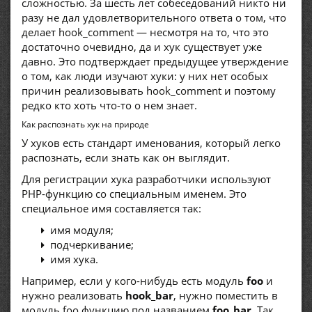
сложностью. За шесть лет собеседований никто ни
разу не дал удовлетворительного ответа о том, что
делает hook_comment — несмотря на то, что это
достаточно очевидно, да и хук существует уже
давно. Это подтверждает предыдущее утверждение
о том, как люди изучают хуки: у них нет особых
причин реализовывать hook_comment и поэтому
редко кто хоть что-то о нем знает.
Как распознать хук на природе
У хуков есть стандарт именования, который легко
распознать, если знать как он выглядит.
Для регистрации хука разработчики используют
PHP-функцию со специальным именем. Это
специальное имя составляется так:
имя модуля;
подчеркивание;
имя хука.
Например, если у кого-нибудь есть модуль
foo
и
нужно реализовать
hook_bar
, нужно поместить в
модуль foo функцию под названием
foo_bar
. Так