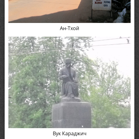
Ан-Тхой
Вук Караджич