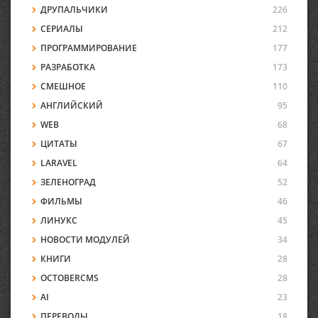
ДРУПАЛЬЧИКИ
226
СЕРИАЛЫ
212
ПРОГРАММИРОВАНИЕ
177
РАЗРАБОТКА
173
СМЕШНОЕ
110
АНГЛИЙСКИЙ
95
WEB
68
ЦИТАТЫ
67
LARAVEL
64
ЗЕЛЕНОГРАД
52
ФИЛЬМЫ
46
ЛИНУКС
45
НОВОСТИ МОДУЛЕЙ
34
КНИГИ
28
OCTOBERCMS
28
AI
23
ПЕРЕВОДЫ
18