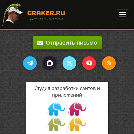
GRAKER.RU
Toggl
Домовая страница
navig
Отправить письмо
Студия разработки сайтов и
приложений