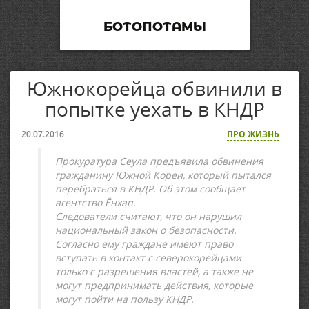
БОТОПОТАМЫ
Южнокорейца обвинили в
попытке уехать в КНДР
20.07.2016
ПРО ЖИЗНЬ
Прокуратура Сеула предъявила обвинения
гражданину Южной Кореи, который пытался
перебраться в КНДР. Об этом сообщает
агентство Ёнхап.
Следователи считают, что он нарушил
национальный закон о безопасности.
Согласно ему граждане имеют право
вступать в контакт с северокорейцами
только с разрешения властей, а также не
могут предпринимать действия, которые
могут пойти на пользу КНДР.