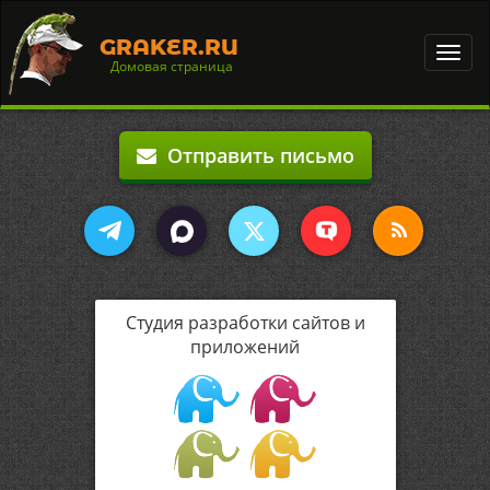
GRAKER.RU
Toggl
Домовая страница
navig
Отправить письмо
Студия разработки сайтов и
приложений