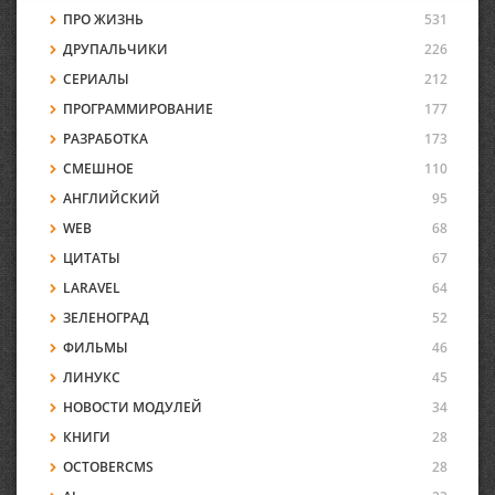
ПРО ЖИЗНЬ
531
ДРУПАЛЬЧИКИ
226
СЕРИАЛЫ
212
ПРОГРАММИРОВАНИЕ
177
РАЗРАБОТКА
173
СМЕШНОЕ
110
АНГЛИЙСКИЙ
95
WEB
68
ЦИТАТЫ
67
LARAVEL
64
ЗЕЛЕНОГРАД
52
ФИЛЬМЫ
46
ЛИНУКС
45
НОВОСТИ МОДУЛЕЙ
34
КНИГИ
28
OCTOBERCMS
28