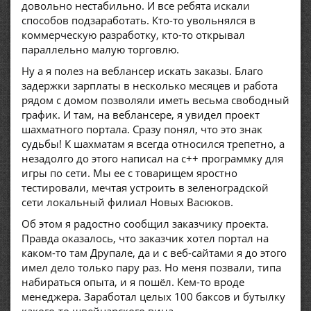
довольно нестабильно. И все ребята искали
способов подзаработать. Кто-то увольнялся в
коммерческую разработку, кто-то открывал
параллельно малую торговлю.
Ну а я полез на веблансер искать заказы. Благо
задержки зарплаты в несколько месяцев и работа
рядом с домом позволяли иметь весьма свободный
график. И там, на веблансере, я увидел проект
шахматного портала. Сразу понял, что это знак
судьбы! К шахматам я всегда относился трепетно, а
незадолго до этого написал на c++ программку для
игры по сети. Мы ее с товарищем яростно
тестировали, мечтая устроить в зеленоградской
сети локальный филиал Новых Васюков.
Об этом я радостно сообщил заказчику проекта.
Правда оказалось, что заказчик хотел портал на
каком-то там Друпале, да и с веб-сайтами я до этого
имел дело только пару раз. Но меня позвали, типа
набираться опыта, и я пошёл. Кем-то вроде
менеджера. Заработал целых 100 баксов и бутылку