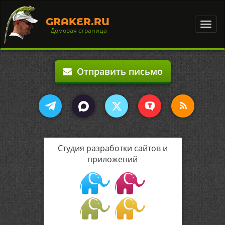
GRAKER.RU
Toggl
Домовая страница
navig
Отправить письмо
Студия разработки сайтов и
приложений