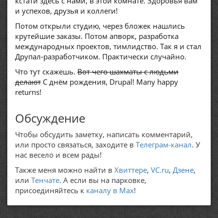
кстати здесь с нами, в этой комнате. Здоровья вам
и успехов, друзья и коллеги!
Потом открыли студию, через бложек нашлись
крутейшие заказы. Потом апворк, разработка
международных проектов, тимлидство. Так я и стал
Друпал-разработчиком. Практически случайно.
Что тут скажешь.
Вот чего шахматы с людьми
делают
С днём рождения, Drupal! Many happy
returns!
Обсуждение
Чтобы обсудить заметку, написать комментарий,
или просто связаться, заходите в
Телеграм-канал
. У
нас весело и всем рады!
Также меня можно найти в
Хвиттере
,
VC.ru
,
Дзене
,
или
Тенчате
. А если вы на парковке,
присоединяйтесь к
каналу в Max
!