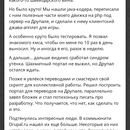
какого-то швейцарского вина.
Но было круто! Мы нашли java-кодера, переписали
с ним полезные части моего движка на php под
сервер на Друпале, и сделали к нему клиентский
джава-апплет для игры.
А особенно круто было тестировать. Я позвал
знакомого кмса, чтобы он меня по 10 раз в день
выносил. Ну и иногда я его, разок в неделю.
А дальше... дальше видимо сработал синдром
утёнка. Шахматный портал не выжил, но Друпал
остался ждать.
Позже я увлёкся переводами и смастерил свой
скрипт для коллективной работы. Решил построить
портал для переводов на Друпале, параллельно
завёл бложек и стал потихоньку писать про
разработку. Что получается, что нет, как сделать то
и это.
Подтянулись интересные люди. В коммьюнити
Drupal.ru нашёл их ещё больше. Некоторые из них