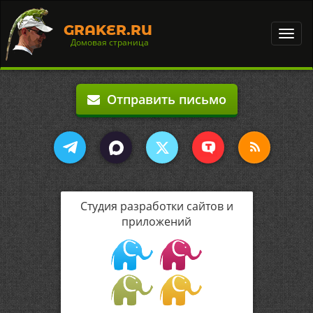
GRAKER.RU
Toggl
Домовая страница
navig
Отправить письмо
Студия разработки сайтов и
приложений