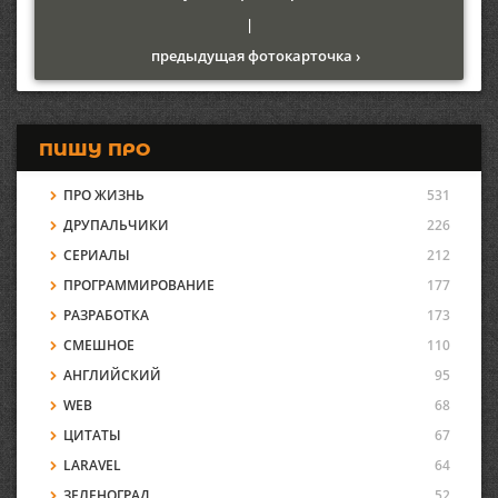
|
предыдущая фотокарточка ›
ПИШУ ПРО
ПРО ЖИЗНЬ
531
ДРУПАЛЬЧИКИ
226
СЕРИАЛЫ
212
ПРОГРАММИРОВАНИЕ
177
РАЗРАБОТКА
173
СМЕШНОЕ
110
АНГЛИЙСКИЙ
95
WEB
68
ЦИТАТЫ
67
LARAVEL
64
ЗЕЛЕНОГРАД
52