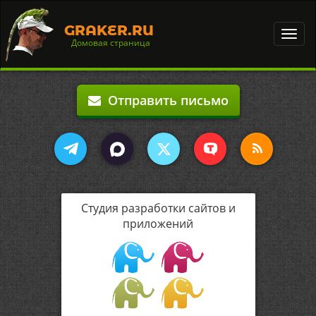
GRAKER.RU
Toggl
Домовая страница
navig
Отправить письмо
Студия разработки сайтов и
приложений