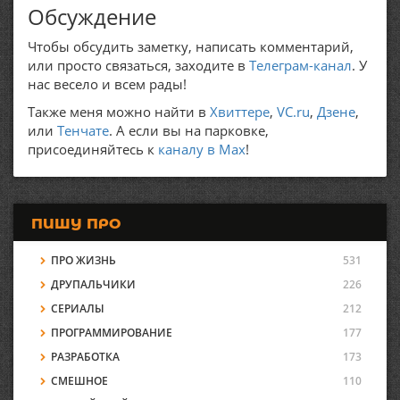
Обсуждение
Чтобы обсудить заметку, написать комментарий,
или просто связаться, заходите в
Телеграм-канал
. У
нас весело и всем рады!
Также меня можно найти в
Хвиттере
,
VC.ru
,
Дзене
,
или
Тенчате
. А если вы на парковке,
присоединяйтесь к
каналу в Max
!
ПИШУ ПРО
ПРО ЖИЗНЬ
531
ДРУПАЛЬЧИКИ
226
СЕРИАЛЫ
212
ПРОГРАММИРОВАНИЕ
177
РАЗРАБОТКА
173
СМЕШНОЕ
110