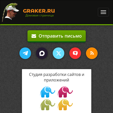
GRAKER.RU
Toggl
Домовая страница
navig
Отправить письмо
Студия разработки сайтов и
приложений