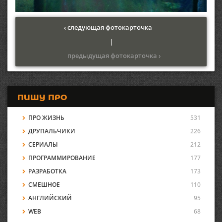
‹ следующая фотокарточка
|
предыдущая фотокарточка ›
ПИШУ ПРО
ПРО ЖИЗНЬ
531
ДРУПАЛЬЧИКИ
226
СЕРИАЛЫ
212
ПРОГРАММИРОВАНИЕ
177
РАЗРАБОТКА
173
СМЕШНОЕ
110
АНГЛИЙСКИЙ
95
WEB
68