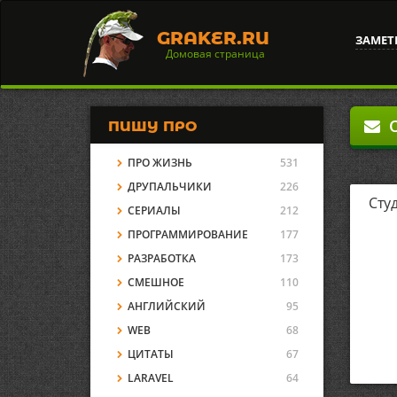
GRAKER.RU
ЗАМЕТ
Домовая страница
О
ПИШУ ПРО
ПРО ЖИЗНЬ
531
ДРУПАЛЬЧИКИ
226
Сту
СЕРИАЛЫ
212
ПРОГРАММИРОВАНИЕ
177
РАЗРАБОТКА
173
СМЕШНОЕ
110
АНГЛИЙСКИЙ
95
WEB
68
ЦИТАТЫ
67
LARAVEL
64