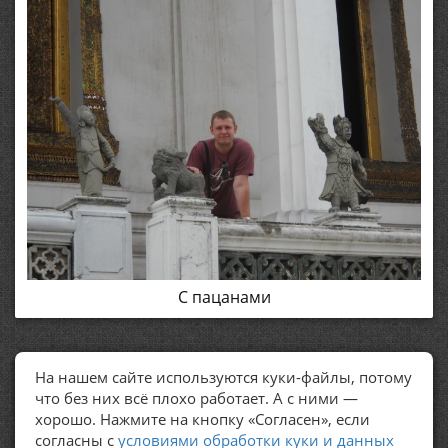
С пацанами
На нашем сайте используются куки-файлы, потому
ПОЛЕЗНЫЕ ССЫЛКИ
что без них всё плохо работает. А с ними —
хорошо. Нажмите на кнопку «Согласен», если
Политика обработки персональных данных
согласны с
условиями обработки куки и данных