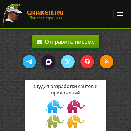
GRAKER.RU
Toggl
Домовая страница
navig
Отправить письмо
Студия разработки сайтов и
приложений