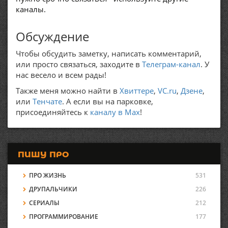
каналы.
Обсуждение
Чтобы обсудить заметку, написать комментарий,
или просто связаться, заходите в
Телеграм-канал
. У
нас весело и всем рады!
Также меня можно найти в
Хвиттере
,
VC.ru
,
Дзене
,
или
Тенчате
. А если вы на парковке,
присоединяйтесь к
каналу в Max
!
ПИШУ ПРО
ПРО ЖИЗНЬ
531
ДРУПАЛЬЧИКИ
226
СЕРИАЛЫ
212
ПРОГРАММИРОВАНИЕ
177