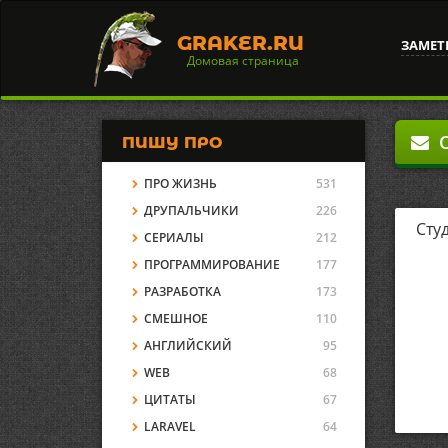
GRAKER.RU
ЗАМЕТ
Домовая страница
О
ПИШУ ПРО
ПРО ЖИЗНЬ
531
ДРУПАЛЬЧИКИ
226
Сту
СЕРИАЛЫ
212
ПРОГРАММИРОВАНИЕ
177
РАЗРАБОТКА
173
СМЕШНОЕ
110
АНГЛИЙСКИЙ
95
WEB
68
ЦИТАТЫ
67
LARAVEL
64