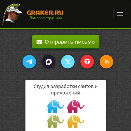
GRAKER.RU
Toggl
Домовая страница
navig
Отправить письмо
Студия разработки сайтов и
приложений