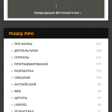
|
предыдущая фотокарточка ›
ПИШУ ПРО
ПРО ЖИЗНЬ
531
ДРУПАЛЬЧИКИ
226
СЕРИАЛЫ
212
ПРОГРАММИРОВАНИЕ
177
РАЗРАБОТКА
173
СМЕШНОЕ
110
АНГЛИЙСКИЙ
95
WEB
68
ЦИТАТЫ
67
LARAVEL
64
ЗЕЛЕНОГРАД
52