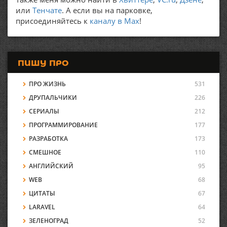
или
Тенчате
. А если вы на парковке,
присоединяйтесь к
каналу в Max
!
ПИШУ ПРО
ПРО ЖИЗНЬ
531
ДРУПАЛЬЧИКИ
226
СЕРИАЛЫ
212
ПРОГРАММИРОВАНИЕ
177
РАЗРАБОТКА
173
СМЕШНОЕ
110
АНГЛИЙСКИЙ
95
WEB
68
ЦИТАТЫ
67
LARAVEL
64
ЗЕЛЕНОГРАД
52