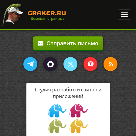
GRAKER.RU
Toggl
Домовая страница
navig
Отправить письмо
Студия разработки сайтов и
приложений