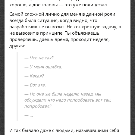
хорошо, а две головы — это уже полицефал.
Самой сложной лично для меня в данной роли
всегда была ситуация, когда видно, что
разработчик не вывозит. Не конкретную задачу, а
не вывозит в принципе. Ты объясняешь,
проверяешь, даешь время, проходит неделя,
другая:
— Что не так?
— У меня ошибка.
— Какая?
— Вот эта.
— Но она же была неделю назад, мы
обсуждали что надо попробовать вот так,
попробовал?
— …
И так бывало даже с людьми, называвшими себя