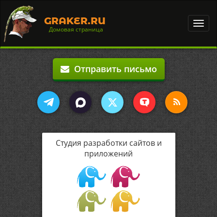
GRAKER.RU
Toggl
Домовая страница
navig
Отправить письмо
Студия разработки сайтов и
приложений