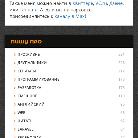
Также меня можно найти в
Хвиттере
,
VC.ru
,
Дзене
,
или
Тенчате
. А если вы на парковке,
присоединяйтесь к
каналу в Max
!
ПИШУ ПРО
ПРО ЖИЗНЬ
531
ДРУПАЛЬЧИКИ
226
СЕРИАЛЫ
212
ПРОГРАММИРОВАНИЕ
177
РАЗРАБОТКА
173
СМЕШНОЕ
110
АНГЛИЙСКИЙ
95
WEB
68
ЦИТАТЫ
67
LARAVEL
64
ЗЕЛЕНОГРАД
52