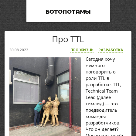
БОТОПОТАМЫ
Про TTL
30.08.2022
ПРО ЖИЗНЬ
РАЗРАБОТКА
Сегодня хочу
немного
поговорить о
роли TTL в
разработке. TTL,
Technical Team
Lead (далее
тимлид) — это
предводитель
команды
разработчиков.
Что он делает?
Очевидно, ведёт