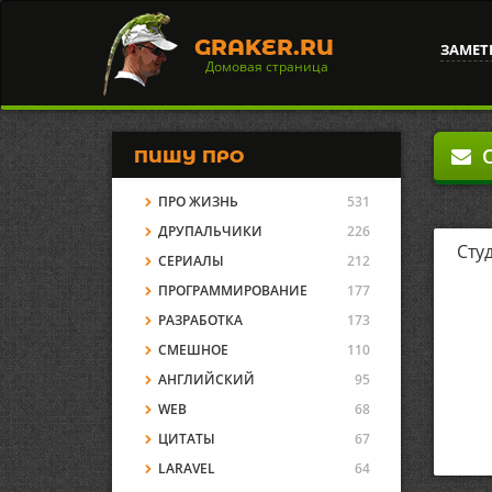
GRAKER.RU
ЗАМЕТ
Домовая страница
О
ПИШУ ПРО
ПРО ЖИЗНЬ
531
ДРУПАЛЬЧИКИ
226
Сту
СЕРИАЛЫ
212
ПРОГРАММИРОВАНИЕ
177
РАЗРАБОТКА
173
СМЕШНОЕ
110
АНГЛИЙСКИЙ
95
WEB
68
ЦИТАТЫ
67
LARAVEL
64