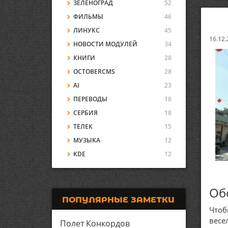
ЗЕЛЕНОГРАД
52
ФИЛЬМЫ
46
ЛИНУКС
45
16.12.
НОВОСТИ МОДУЛЕЙ
34
КНИГИ
28
OCTOBERCMS
28
AI
23
ПЕРЕВОДЫ
18
СЕРБИЯ
18
ТЕЛЕК
15
МУЗЫКА
12
KDE
12
Об
ПОПУЛЯРНЫЕ ЗАМЕТКИ
Чтоб
весе
Полет Конкордов