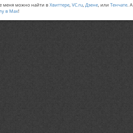
е меня можно найти в
Хвиттере
,
VC.ru
,
Дзене
, или
Тенчате
. 
лу в Max
!