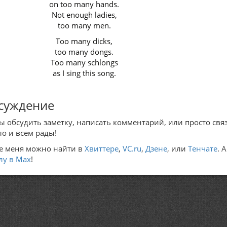
on too many hands.
Not enough ladies,
too many men.
Too many dicks,
too many dongs.
Too many schlongs
as I sing this song.
суждение
ы обсудить заметку, написать комментарий, или просто связ
ло и всем рады!
е меня можно найти в
Хвиттере
,
VC.ru
,
Дзене
, или
Тенчате
. 
лу в Max
!