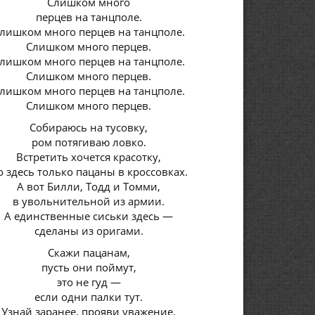
Слишком много
перцев на танцполе.
лишком много перцев на танцполе.
Слишком много перцев.
лишком много перцев на танцполе.
Слишком много перцев.
лишком много перцев на танцполе.
Слишком много перцев.
Собираюсь на тусовку,
ром потягиваю ловко.
Встретить хочется красотку,
о здесь только пацаны в кроссовках.
А вот Билли, Тодд и Томми,
в увольнительной из армии.
А единственные сиськи здесь —
сделаны из оригами.
Скажи пацанам,
пусть они поймут,
это не гуд —
если одни палки тут.
Узнай заранее, прояви уважение,