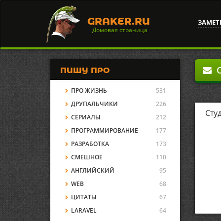
GRAKER.RU
ЗАМЕТ
Домовая страница
О
ПИШУ ПРО
ПРО ЖИЗНЬ
531
ДРУПАЛЬЧИКИ
226
Сту
СЕРИАЛЫ
212
ПРОГРАММИРОВАНИЕ
177
РАЗРАБОТКА
173
СМЕШНОЕ
110
АНГЛИЙСКИЙ
95
WEB
68
ЦИТАТЫ
67
LARAVEL
64