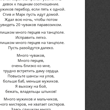
девок к пацанам соотношение.
ужиков перебор, если пять к одной.
Стив и Марк пусть идут домой.
Ждал всю ночь, чтобы потом
увидеть 20 чуваков паравозиком.
лишком много перцев на танцполе.
Исправить легко.
лишком много перцев на танцполе.
Пусть разойдутся далеко.
Много чуваков,
Много перцев,
очень близко ко мне,
трудно встретить даму сердца.
Повысьте шансы на улов,
больше баб, меньше мужиков.
Я выхожу на бой,
бежать, владельцы штыков!
Много мужиков и мальчиков,
ного мистеров, не хватает систеров.
Здесь слишком много