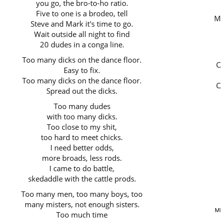
you go, the bro-to-ho ratio.
Five to one is a brodeo, tell
М
Steve and Mark it's time to go.
Wait outside all night to find
20 dudes in a conga line.
Too many dicks on the dance floor.
С
Easy to fix.
Too many dicks on the dance floor.
С
Spread out the dicks.
Too many dudes
with too many dicks.
Too close to my shit,
too hard to meet chicks.
I need better odds,
more broads, less rods.
I came to do battle,
skedaddle with the cattle prods.
Too many men, too many boys, too
many misters, not enough sisters.
м
Too much time