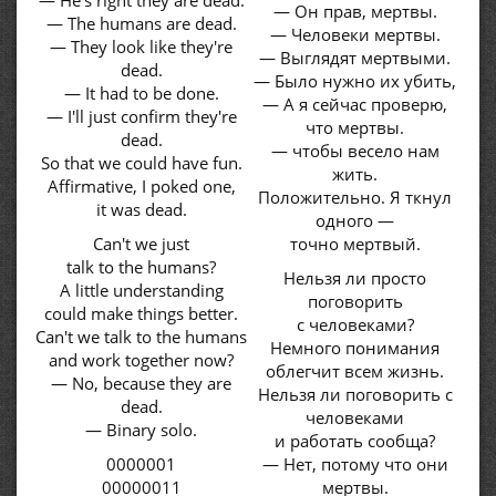
— He's right they are dead.
— Он прав, мертвы.
— The humans are dead.
— Человеки мертвы.
— They look like they're
— Выглядят мертвыми.
dead.
— Было нужно их убить,
— It had to be done.
— А я сейчас проверю,
— I'll just confirm they're
что мертвы.
dead.
— чтобы весело нам
So that we could have fun.
жить.
Affirmative, I poked one,
Положительно. Я ткнул
it was dead.
одного —
Can't we just
точно мертвый.
talk to the humans?
Нельзя ли просто
A little understanding
поговорить
could make things better.
с человеками?
Can't we talk to the humans
Немного понимания
and work together now?
облегчит всем жизнь.
— No, because they are
Нельзя ли поговорить с
dead.
человеками
— Binary solo.
и работать сообща?
0000001
— Нет, потому что они
00000011
мертвы.