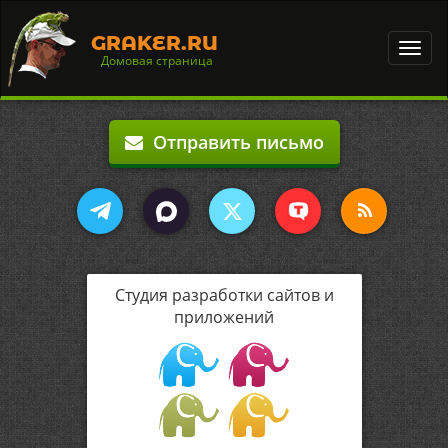
GRAKER.RU
Toggl
Домовая страница
navig
Отправить письмо
Студия разработки сайтов и
приложений