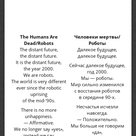
The Humans Are
Человеки мертвы/
Dead/Robots
Роботы
The distant future,
Далекое будущее,
the distant future.
далекое будущее.
It is the distant future,
Сейчас далекое будущее,
the year 2000.
год 2000.
We are robots.
Мы — роботы.
The world is very different
Мир сильно изменился
ever since the robotic
с восстания роботов
uprising
в середине 90-х.
of the mid-'90s.
Несчастья исчезли
There is no more
навсегда.
unhappiness.
— Положительно.
— Affirmative.
Мы больше не говорим
We no longer say «yes»,
«да»,
instead we say