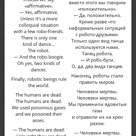
вместо этого мы говорим
«affirmative».
«положительно».
— Yes, affirmative.
— Да, положительно.
Unless it's a more
Кроме разве что
colloquial situation
неформальных ситуаций
with a few robo-friends.
с робото-друзьями.
There is only one
Только один вид танца
kind of dance…
используется нами.
The robot.
Танец робота.
— And the robo-boogie.
— И робо-буги.
Oh yes, two kinds of
О, да, два вида танцев.
dances.
Наконец, роботы стали
Finally, robotic beings rule
править миром.
the world.
Человеки мертвы.
The humans are dead.
Человеки мертвы.
The humans are dead.
Мы применили ядовитые
We used poisonous gases
газы
and we poisoned their
и отравили их на хрен
asses.
разом.
— The humans are dead.
— Человеки мертвы.