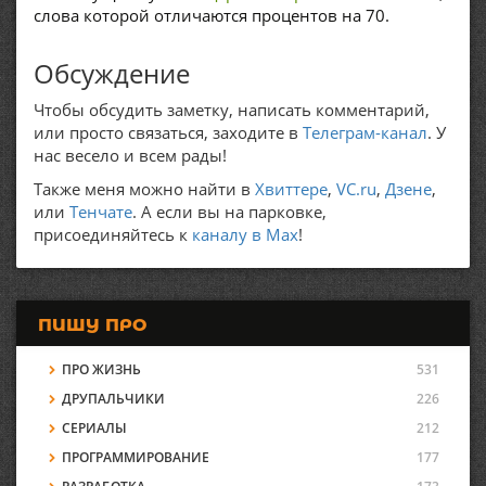
слова которой отличаются процентов на 70.
Обсуждение
Чтобы обсудить заметку, написать комментарий,
или просто связаться, заходите в
Телеграм-канал
. У
нас весело и всем рады!
Также меня можно найти в
Хвиттере
,
VC.ru
,
Дзене
,
или
Тенчате
. А если вы на парковке,
присоединяйтесь к
каналу в Max
!
ПИШУ ПРО
ПРО ЖИЗНЬ
531
ДРУПАЛЬЧИКИ
226
СЕРИАЛЫ
212
ПРОГРАММИРОВАНИЕ
177