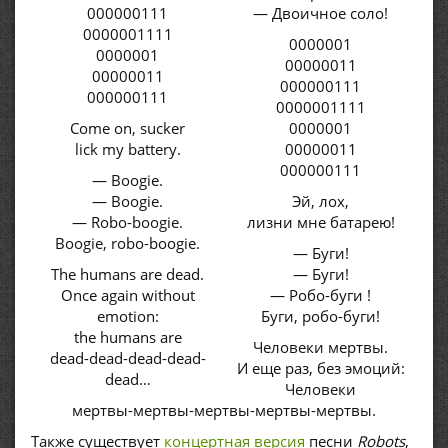
000000111
— Двоичное соло!
0000001111
0000001
0000001
00000011
00000011
000000111
000000111
0000001111
Come on, sucker
0000001
lick my battery.
00000011
000000111
— Boogie.
— Boogie.
Эй, лох,
— Robo-boogie.
лизни мне батарею!
Boogie, robo-boogie.
— Буги!
The humans are dead.
— Буги!
Once again without
— Робо-буги !
emotion:
Буги, робо-буги!
the humans are
Человеки мертвы.
dead-dead-dead-dead-
И еще раз, без эмоций:
dead…
Человеки
мертвы-мертвы-мертвы-мертвы-мертвы.
Также существует
концертная версия
песни
Robots
,