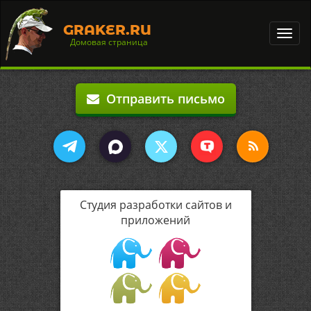
GRAKER.RU
Toggl
Домовая страница
navig
Отправить письмо
Студия разработки сайтов и
приложений