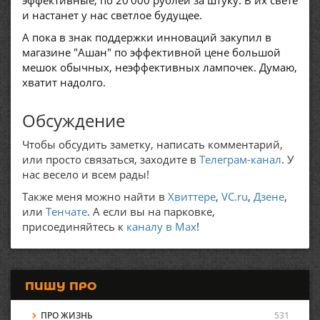
эффективные, по 20'000 рублей за штуку. В их свете
и настанет у нас светлое будущее.
А пока в знак поддержки инноваций закупил в
магазине "Ашан" по эффективной цене большой
мешок обычных, неэффективных лампочек. Думаю,
хватит надолго.
Обсуждение
Чтобы обсудить заметку, написать комментарий,
или просто связаться, заходите в
Телеграм-канал
. У
нас весело и всем рады!
Также меня можно найти в
Хвиттере
,
VC.ru
,
Дзене
,
или
Тенчате
. А если вы на парковке,
присоединяйтесь к
каналу в Max
!
ПИШУ ПРО
ПРО ЖИЗНЬ
531