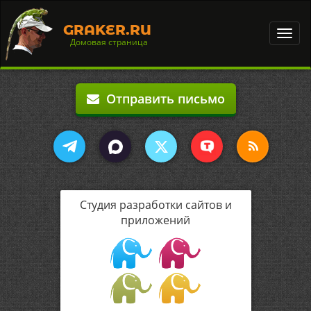
GRAKER.RU
Toggl
Домовая страница
navig
Отправить письмо
Студия разработки сайтов и
приложений