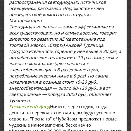
распространения светодиодных источников
освещения», рассказали «Ведомостям» член
президентской комиссии и сотрудник
Минпромторга.
Светодиодные лампы — самые эффективные из
всех существующих, но и самые дорогие, говорит
директор по развитию AZ (светотехника под
торговой маркой «Старт») Андрей Туряница.
Продолжительность горения у нее выше в 30 раз, а
потребление электроэнергии в 10 раз ниже, чем у
лампы накаливания (для сравнения:
энергосберегающие в 8 раз дольше горят,
потребление энергии ниже в 5 раз). Но лампа
накаливания в рознице стоит 15-20 руб.,
энергосберегающая — около 80-120 руб., а вот
светодиодные -―порядка 2000 руб., объясняет
Туряница.
Кремлевский Диод
Ничего, через годик, когда
деньги на переход к светодиодам будут успешно
освоены, "Роснано" с Чубайсом предложат новые
чудесные нанолампочки, бесконечно