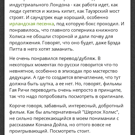
индустриального Лондона - как работа идет, как
люди суетятся и жизнь кипит, как Тауэрский мост
строят. И саундтрек еще хороший, особенно
ирландская песенка
, под которую бокс проходил. И
понравилось, что главного соперника книжного
Холмса не обошли стороной и дали почву для
продолжения. Говорят, что оно будет, даже Брэда
Питта в него хотят заманить.
Не очень понравился перевод/дубляж. В
некоторых моментах по-русски говорится что-то
невнятное, особенно в эпизодах про мастерство
дедукции. А где-то создается впечатление, что тут
должна быть шутка, а ее нет. Но, говорят, фильмы
Гая Ричи переводить очень непросто в принципе,
так что надо попробовать посмотреть в оригинале.
Короче говоря, забавный, интересный, добротный
фильм. Как бы альтернативный "Шерлок Холмс",
не сильно пересекающийся в моем понимании с
рассказами Конана Дойла, но оттого вовсе не
проигрывающий. Посмотреть стоит.