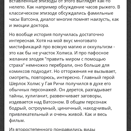
вставленные эпизоды от этого выглядят как-то
нелепо. Как например обсуждение часов рыжего. В
классическом эпизоде обсуждались фамильные
часы Ватсона, диалог многие помнят наизусть, как
и эмоции доктора.
Но вообще история получилась достаточно
интересная. Хотя на мой вкус многовато
мистификаций про всякую магию и оккультизм -
это как бы не участок Холмса. И про пафосное
желание злодея "править миром с помощью
страха" немножко перебрали, оно больше для
комиксов подходит. Но отторжения не вызывает,
смотреть, повторюсь, интересно. Главный герой
Шерлок Холмс у Гая Ричи получился в духе его
обычных персонажей. Он дерется, разгадывает
тайны, хулиганит, развенчивает заговоры,
издевается над Ватсоном. В общем персонаж
бодрый, остроумный, циничный, находчивый,
привлекательный и очень живой. Как и весь
фильм.
Из второстепенного понравились виды