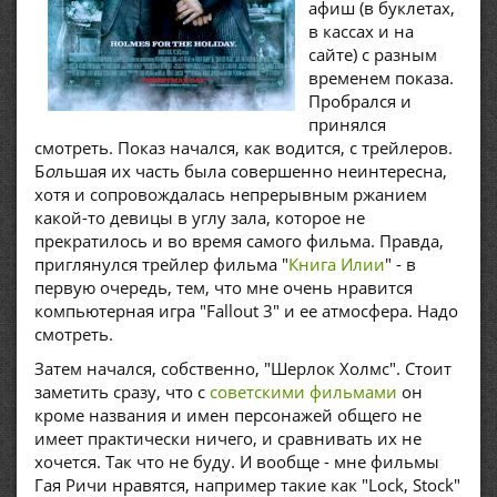
афиш (в буклетах,
в кассах и на
сайте) с разным
временем показа.
Пробрался и
принялся
смотреть. Показ начался, как водится, с трейлеров.
Б
о
льшая их часть была совершенно неинтересна,
хотя и сопровождалась непрерывным ржанием
какой-то девицы в углу зала, которое не
прекратилось и во время самого фильма. Правда,
приглянулся трейлер фильма "
Книга Илии
" - в
первую очередь, тем, что мне очень нравится
компьютерная игра "Fallout 3" и ее атмосфера. Надо
смотреть.
Затем начался, собственно, "Шерлок Холмс". Стоит
заметить сразу, что с
советскими фильмами
он
кроме названия и имен персонажей общего не
имеет практически ничего, и сравнивать их не
хочется. Так что не буду. И вообще - мне фильмы
Гая Ричи нравятся, например такие как "Lock, Stock"