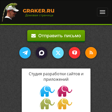
GRAKER.RU
Toggl
Домовая страница
navig
Отправить письмо
Студия разработки сайтов и
приложений