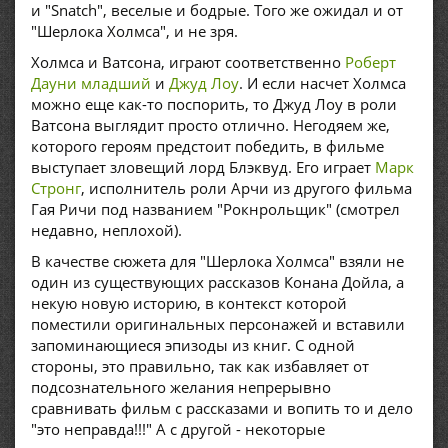
и "Snatch", веселые и бодрые. Того же ожидал и от
"Шерлока Холмса", и не зря.
Холмса и Ватсона, играют соответственно
Роберт
Дауни младший
и
Джуд Лоу
. И если насчет Холмса
можно еще как-то поспорить, то Джуд Лоу в роли
Ватсона выглядит просто отлично. Негодяем же,
которого героям предстоит победить, в фильме
выступает зловещий лорд Блэквуд. Его играет
Марк
Стронг
, исполнитель роли Арчи из другого фильма
Гая Ричи под названием "Рокнрольщик" (смотрел
недавно, неплохой).
В качестве сюжета для "Шерлока Холмса" взяли не
один из существующих рассказов Конана Дойла, а
некую новую историю, в контекст которой
поместили оригинальных персонажей и вставили
запоминающиеся эпизоды из книг. С одной
стороны, это правильно, так как избавляет от
подсознательного желания непрерывно
сравнивать фильм с рассказами и вопить то и дело
"это неправда!!!" А с другой - некоторые