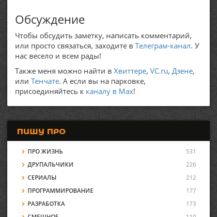
Обсуждение
Чтобы обсудить заметку, написать комментарий,
или просто связаться, заходите в
Телеграм-канал
. У
нас весело и всем рады!
Также меня можно найти в
Хвиттере
,
VC.ru
,
Дзене
,
или
Тенчате
. А если вы на парковке,
присоединяйтесь к
каналу в Max
!
ПИШУ ПРО
ПРО ЖИЗНЬ
531
ДРУПАЛЬЧИКИ
226
СЕРИАЛЫ
212
ПРОГРАММИРОВАНИЕ
177
РАЗРАБОТКА
173
СМЕШНОЕ
110