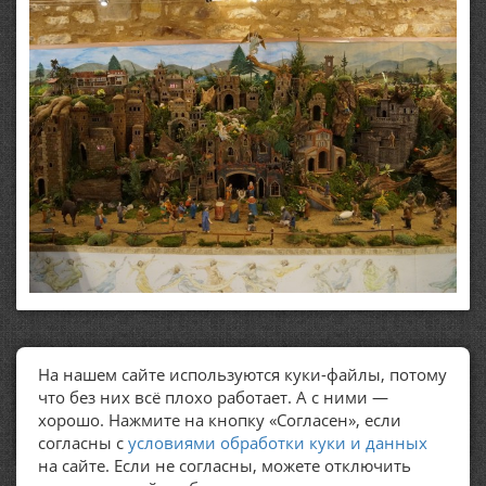
На нашем сайте используются куки-файлы, потому
ПОЛЕЗНЫЕ ССЫЛКИ
что без них всё плохо работает. А с ними —
хорошо. Нажмите на кнопку «Согласен», если
Политика обработки персональных данных
согласны с
условиями обработки куки и данных
на сайте. Если не согласны, можете отключить