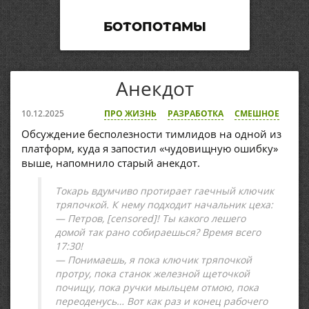
БОТОПОТАМЫ
Анекдот
10.12.2025
ПРО ЖИЗНЬ
РАЗРАБОТКА
СМЕШНОЕ
Обсуждение бесполезности тимлидов на одной из
платформ, куда я запостил «чудовищную ошибку»
выше, напомнило старый анекдот.
Токарь вдумчиво протирает гаечный ключик
тряпочкой. К нему подходит начальник цеха:
— Петров, [censored]! Ты какого лешего
домой так рано собираешься? Время всего
17:30!
— Понимаешь, я пока ключик тряпочкой
протру, пока станок железной щеточкой
почищу, пока ручки мыльцем отмою, пока
переоденусь… Вот как раз и конец рабочего