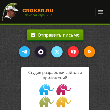
GRAKER.RU
Toggl
Домовая страница
navig
Отправить письмо
Студия разработки сайтов и
приложений