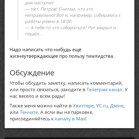
дня наступит.
— Нет, Петров! Считаю, что это
неправильно! Вот я, например, собираюсь с
работы ровно в 18:00.
— А тебе-то что собираться? Рот закрыл и
пошёл…
Надо написать что-нибудь ещё
жизнеутверждающее про пользу тимлидства.
Обсуждение
Чтобы обсудить заметку, написать комментарий,
или просто связаться, заходите в
Телеграм-канал
. У
нас весело и всем рады!
Также меня можно найти в
Хвиттере
,
VC.ru
,
Дзене
,
или
Тенчате
. А если вы на парковке,
присоединяйтесь к
каналу в Max
!