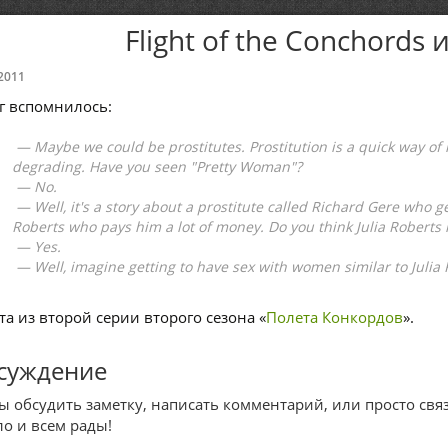
Flight of the Conchords
2011
г вспомнилось:
— Maybe we could be prostitutes. Prostitution is a quick way of m
degrading. Have you seen "Pretty Woman"?
— No.
— Well, it's a story about a prostitute called Richard Gere who ge
Roberts who pays him a lot of money. Do you think Julia Roberts 
— Yes.
— Well, imagine getting to have sex with women similar to Julia R
та из второй серии второго сезона «
Полета Конкордов
».
суждение
ы обсудить заметку, написать комментарий, или просто связ
ло и всем рады!