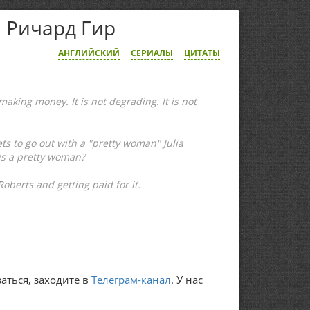
 и Ричард Гир
АНГЛИЙСКИЙ
СЕРИАЛЫ
ЦИТАТЫ
aking money. It is not degrading. It is not
ts to go out with a "pretty woman" Julia
is a pretty woman?
oberts and getting paid for it.
аться, заходите в
Телеграм-канал
. У нас