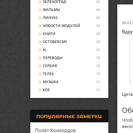
ЗЕЛЕНОГРАД
52
ФИЛЬМЫ
46
ЛИНУКС
45
06.03.
НОВОСТИ МОДУЛЕЙ
34
Вдру
КНИГИ
28
OCTOBERCMS
28
AI
23
ПЕРЕВОДЫ
18
СЕРБИЯ
18
ТЕЛЕК
15
МУЗЫКА
12
KDE
12
Цита
Об
ПОПУЛЯРНЫЕ ЗАМЕТКИ
Чтоб
весе
Полет Конкордов