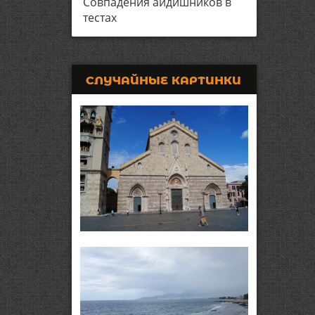
Совпадения айдишников в
тестах
СЛУЧАЙНЫЕ КАРТИНКИ