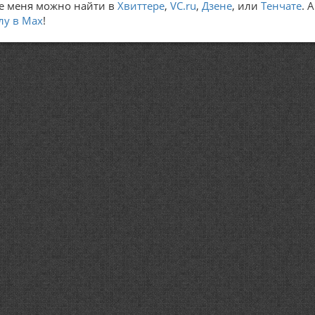
е меня можно найти в
Хвиттере
,
VC.ru
,
Дзене
, или
Тенчате
. 
лу в Max
!