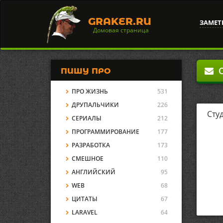
GRAKER.RU
ЗАМЕТ
Домовая страница
О
ПИШУ ПРО
ПРО ЖИЗНЬ
531
ДРУПАЛЬЧИКИ
226
Сту
СЕРИАЛЫ
212
ПРОГРАММИРОВАНИЕ
177
РАЗРАБОТКА
173
СМЕШНОЕ
110
АНГЛИЙСКИЙ
95
WEB
68
ЦИТАТЫ
67
LARAVEL
64