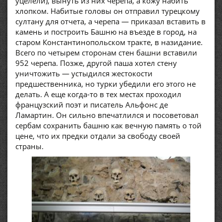
уцелели), вынуть из них черепа, а кожу набить
хлопком. Набитые головы он отправил турецкому
султану для отчета, а черепа — приказал вставить в
камень и построить Башню на въезде в город, на
старом Константинопольском тракте, в назидание.
Всего по четырем сторонам стен башни вставили
952 черепа. Позже, другой паша хотел стену
уничтожить — устыдился жестокости
предшественника, но турки убедили его этого не
делать. А еще когда-то в тех местах проходил
французский поэт и писатель Альфонс де
Ламартин. Он сильно впечатлился и посоветовал
сербам сохранить башню как вечную память о той
цене, что их предки отдали за свободу своей
страны.