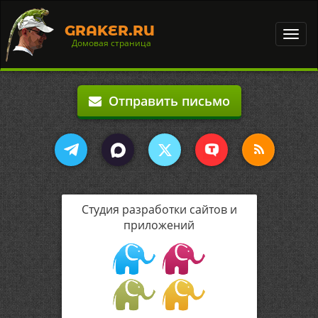
GRAKER.RU
Toggl
Домовая страница
navig
Отправить письмо
Студия разработки сайтов и
приложений