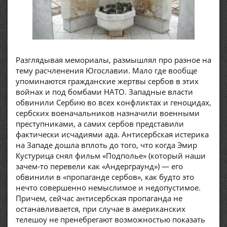
Разглядывая мемориалы, размышлял про разное на
тему расчленения Югославии. Мало где вообще
упоминаются гражданские жертвы сербов в этих
войнах и под бомбами НАТО. Западные власти
обвинили Сербию во всех конфликтах и геноцидах,
сербских военачальников назначили военными
преступниками, а самих сербов представили
фактически исчадиями ада. Антисербская истерика
на Западе дошла вплоть до того, что когда Эмир
Кустурица снял фильм «Подполье» (который наши
зачем-то перевели как «Андерграунд») — его
обвинили в «пропаганде сербов», как будто это
нечто совершенно немыслимое и недопустимое.
Причем, сейчас антисербская пропаганда не
останавливается, при случае в американских
телешоу не пренебрегают возможностью показать