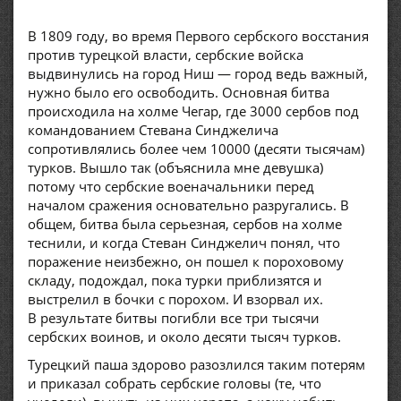
В 1809 году, во время Первого сербского восстания
против турецкой власти, сербские войска
выдвинулись на город Ниш — город ведь важный,
нужно было его освободить. Основная битва
происходила на холме Чегар, где 3000 сербов под
командованием Стевана Синджелича
сопротивлялись более чем 10000 (десяти тысячам)
турков. Вышло так (объяснила мне девушка)
потому что сербские военачальники перед
началом сражения основательно разругались. В
общем, битва была серьезная, сербов на холме
теснили, и когда Стеван Синджелич понял, что
поражение неизбежно, он пошел к пороховому
складу, подождал, пока турки приблизятся и
выстрелил в бочки с порохом. И взорвал их.
В результате битвы погибли все три тысячи
сербских воинов, и около десяти тысяч турков.
Турецкий паша здорово разозлился таким потерям
и приказал собрать сербские головы (те, что