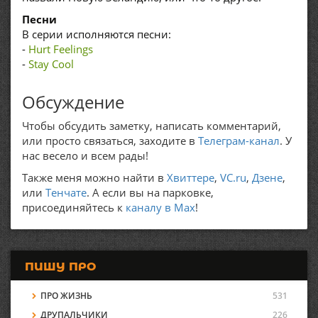
Песни
В серии исполняются песни:
-
Hurt Feelings
-
Stay Cool
Обсуждение
Чтобы обсудить заметку, написать комментарий,
или просто связаться, заходите в
Телеграм-канал
. У
нас весело и всем рады!
Также меня можно найти в
Хвиттере
,
VC.ru
,
Дзене
,
или
Тенчате
. А если вы на парковке,
присоединяйтесь к
каналу в Max
!
ПИШУ ПРО
ПРО ЖИЗНЬ
531
ДРУПАЛЬЧИКИ
226