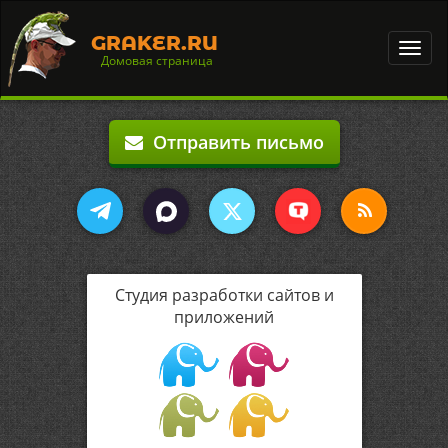
GRAKER.RU
Toggl
Домовая страница
navig
Отправить письмо
Студия разработки сайтов и
приложений