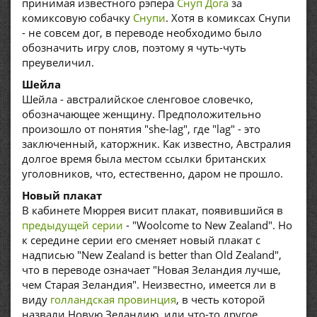
принимая известного рэпера
Снуп Дога
за
комиксовую собачку
Снупи
. Хотя в комиксах Снупи
- не совсем дог, в переводе необходимо было
обозначить игру слов, поэтому я чуть-чуть
преувеличил.
Шейла
Шейла - австралийское сленговое словечко,
обозначающее женщину. Предположительно
произошло от понятия "she-lag", где "lag" - это
заключенный, каторжник. Как известно, Австралия
долгое время была местом ссылки британских
уголовников, что, естественно, даром не прошло.
Новый плакат
В кабинете Мюррея висит плакат, появившийся в
предыдущей серии
- "Woolcome to New Zealand". Но
к середине серии его сменяет новый плакат с
надписью "New Zealand is better than Old Zealand",
что в переводе означает "Новая Зеландия лучше,
чем Старая Зеландия". Неизвестно, имеется ли в
виду
голландская провинция
, в честь которой
назвали Новую Зеландию, или что-то другое.