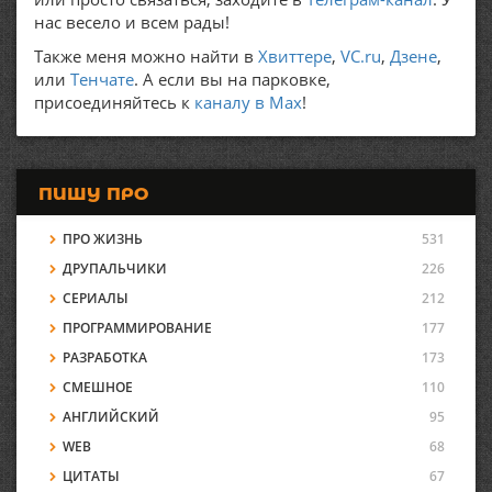
нас весело и всем рады!
Также меня можно найти в
Хвиттере
,
VC.ru
,
Дзене
,
или
Тенчате
. А если вы на парковке,
присоединяйтесь к
каналу в Max
!
ПИШУ ПРО
ПРО ЖИЗНЬ
531
ДРУПАЛЬЧИКИ
226
СЕРИАЛЫ
212
ПРОГРАММИРОВАНИЕ
177
РАЗРАБОТКА
173
СМЕШНОЕ
110
АНГЛИЙСКИЙ
95
WEB
68
ЦИТАТЫ
67