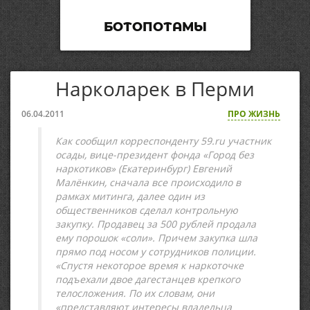
БОТОПОТАМЫ
Нарколарек в Перми
06.04.2011
ПРО ЖИЗНЬ
Как сообщил корреспонденту 59.ru участник
осады, вице-президент фонда «Город без
наркотиков» (Екатеринбург) Евгений
Малёнкин, сначала все происходило в
рамках митинга, далее один из
общественников сделал контрольную
закупку. Продавец за 500 рублей продала
ему порошок «соли». Причем закупка шла
прямо под носом у сотрудников полиции.
«Спустя некоторое время к наркоточке
подъехали двое дагестанцев крепкого
телосложения. По их словам, они
«представляют интересы владельца