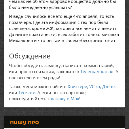
чем как не об этом здоровое общество должно бы
было немедленно услышать?
И ведь случилось все это еще 4-го апреля, то есть
позавчера. Где эта информация с тех пор была
освещена, кроме ЖЖ, который все лежит и лежит?
Да нигде практически, всех заботит только мигалка
Михалкова и что он там в своем «бесогоне» гонит.
Обсуждение
Чтобы обсудить заметку, написать комментарий,
или просто связаться, заходите в
Телеграм-канал
. У
нас весело и всем рады!
Также меня можно найти в
Хвиттере
,
VC.ru
,
Дзене
,
или
Тенчате
. А если вы на парковке,
присоединяйтесь к
каналу в Max
!
ПИШУ ПРО