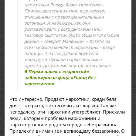
наркоточки Energy Якова Никитенко».
Причем дагестанцы явно в дружеских
отношениях с правоохранительными
органами. Я наблюдал, как они
разговаривали с сотрудниками ППС.
Разговор был таким, будто общаются старые
друзья, – говорит Малёнкин. – Кстати, за
этим киоском кололись наркоманы – везде
шприцы. А за сто рублей водители
маршруток пускали наркозависимых
принять дозу прямо внутри автосалона».
В Перми ларек с «наркотой»
заблокировал фонд «Город без
наркотиков»
Что интересно. Продают наркотики, среди бела
дня — открыто, не стесняясь, из ларька. Там же,
неподалеку, эти наркотики употребляют. Приехали
люди, которым проблема наркомании и
наркоторговли в родном городе небезразлична.
Привлекли внимание к вопиющему беззаконию. О