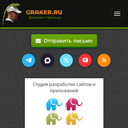
GRAKER.RU
Toggl
Домовая страница
navig
Отправить письмо
Студия разработки сайтов и
приложений