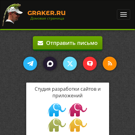
GRAKER.RU
Toggl
Домовая страница
navig
Отправить письмо
Студия разработки сайтов и
приложений