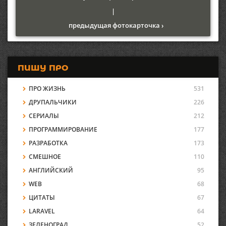
|
предыдущая фотокарточка ›
ПИШУ ПРО
ПРО ЖИЗНЬ
531
ДРУПАЛЬЧИКИ
226
СЕРИАЛЫ
212
ПРОГРАММИРОВАНИЕ
177
РАЗРАБОТКА
173
СМЕШНОЕ
110
АНГЛИЙСКИЙ
95
WEB
68
ЦИТАТЫ
67
LARAVEL
64
ЗЕЛЕНОГРАД
52