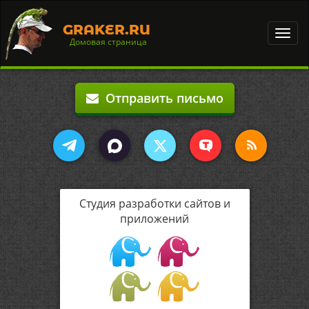
GRAKER.RU
Toggl
Домовая страница
navig
Отправить письмо
Студия разработки сайтов и
приложений