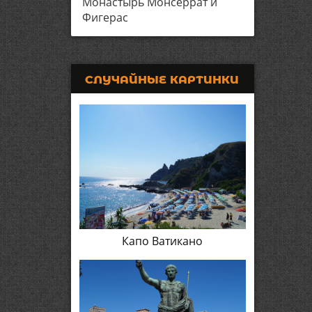
Монастырь Монсеррат и
Фигерас
СЛУЧАЙНЫЕ КАРТИНКИ
Капо Ватикано