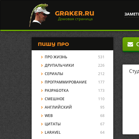
GRAKER.RU
ЗАМЕТ
Домовая страница
О
ПИШУ ПРО
ПРО ЖИЗНЬ
531
ДРУПАЛЬЧИКИ
226
Сту
СЕРИАЛЫ
212
ПРОГРАММИРОВАНИЕ
177
РАЗРАБОТКА
173
СМЕШНОЕ
110
АНГЛИЙСКИЙ
95
WEB
68
ЦИТАТЫ
67
LARAVEL
64