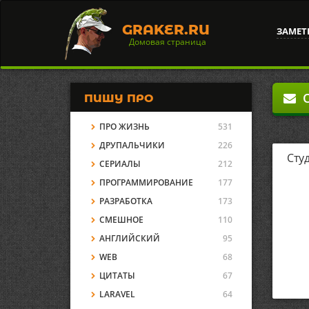
GRAKER.RU
ЗАМЕТ
Домовая страница
О
ПИШУ ПРО
ПРО ЖИЗНЬ
531
ДРУПАЛЬЧИКИ
226
Сту
СЕРИАЛЫ
212
ПРОГРАММИРОВАНИЕ
177
РАЗРАБОТКА
173
СМЕШНОЕ
110
АНГЛИЙСКИЙ
95
WEB
68
ЦИТАТЫ
67
LARAVEL
64