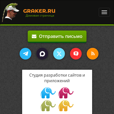
GRAKER.RU
Toggl
Домовая страница
navig
Отправить письмо
Студия разработки сайтов и
приложений