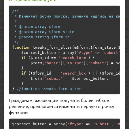
/**

 * Изменяет форму поиска, заменяя надпись на кнопке
 *

 * @param array $form

 * @param array $form_state

 * @param string $form_id

 */
function
 tweaks_form_alter
(&
$form
,
$form_state
,
$for
    $correct_button 
=
 array
(
'#type'
=>
'submit'
,
'
if
(
$form_id 
==
'search_form'
)
{
        $form
[
'basic'
][
'inline'
][
'submit'
]
=
 $corr
}
if
((
$form_id 
==
'search_box'
)
||
(
$form_id 
==
        $form
[
'submit'
]
=
 $correct_button
;
}
}
//function tweaks_form_alter
Гражданам, желающим получить более гибкое
решение, предлагается изменить первую строчку
функции
$correct_button 
=
 array
(
'#type'
=>
'submit'
,
'#val