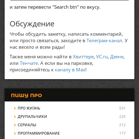
и затем перевести "Search btn" по вкусу.
Обсуждение
Чтобы обсудить заметку, написать комментарий,
или просто связаться, заходите в
Телеграм-канал
. У
нас весело и всем рады!
Также меня можно найти в
Хвиттере
,
VC.ru
,
Дзене
,
или
Тенчате
. А если вы на парковке,
присоединяйтесь к
каналу в Max
!
ПИШУ ПРО
ПРО ЖИЗНЬ
531
ДРУПАЛЬЧИКИ
226
СЕРИАЛЫ
212
ПРОГРАММИРОВАНИЕ
177