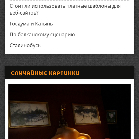
Стоит ли использовать платные шаблоны для
веб-сайтов?
Госдума и Катынь
По балканскому сценарию
Сталинобусы
СЛУЧАЙНЫЕ КАРТИНКИ