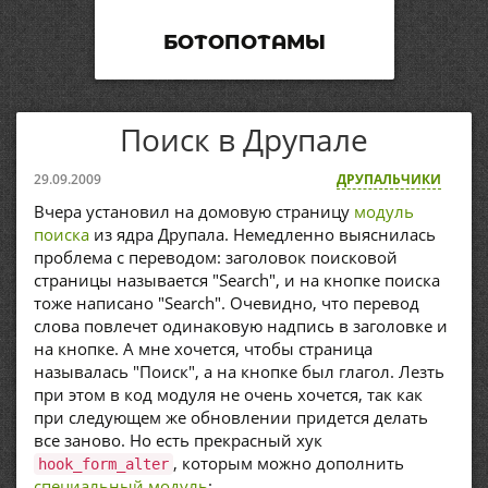
БОТОПОТАМЫ
Поиск в Друпале
29.09.2009
ДРУПАЛЬЧИКИ
Вчера установил на домовую страницу
модуль
поиска
из ядра Друпала. Немедленно выяснилась
проблема с переводом: заголовок поисковой
страницы называется "Search", и на кнопке поиска
тоже написано "Search". Очевидно, что перевод
слова повлечет одинаковую надпись в заголовке и
на кнопке. А мне хочется, чтобы страница
называлась "Поиск", а на кнопке был глагол. Лезть
при этом в код модуля не очень хочется, так как
при следующем же обновлении придется делать
все заново. Но есть прекрасный хук
, которым можно дополнить
hook_form_alter
специальный модуль
: