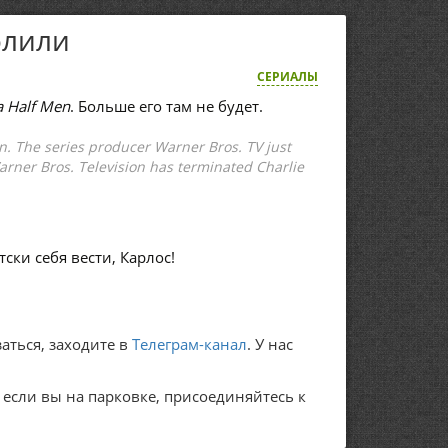
олили
СЕРИАЛЫ
a Half Men
. Больше его там не будет.
n. The series producer Warner Bros. TV just
Warner Bros. Television has terminated Charlie
ски себя вести, Карлос!
аться, заходите в
Телеграм-канал
. У нас
А если вы на парковке, присоединяйтесь к