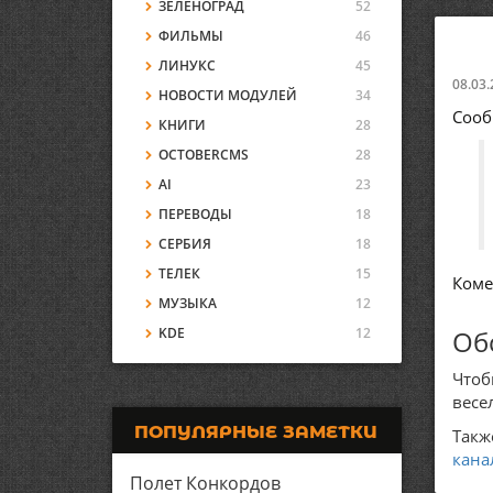
ЗЕЛЕНОГРАД
52
ФИЛЬМЫ
46
ЛИНУКС
45
08.03.
НОВОСТИ МОДУЛЕЙ
34
Сооб
КНИГИ
28
OCTOBERCMS
28
AI
23
ПЕРЕВОДЫ
18
СЕРБИЯ
18
ТЕЛЕК
15
Коме
МУЗЫКА
12
KDE
12
Об
Чтоб
весе
ПОПУЛЯРНЫЕ ЗАМЕТКИ
Такж
кана
Полет Конкордов