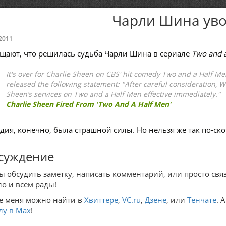
Чарли Шина ув
2011
щают, что решилась судьба Чарли Шина в сериале
Two and 
It's over for Charlie Sheen on CBS' hit comedy Two and a Half Me
released the following statement: "After careful consideration, 
Sheen’s services on Two and a Half Men effective immediately."
Charlie Sheen Fired From 'Two And A Half Men'
дия, конечно, была страшной силы. Но нельзя же так по-скот
суждение
ы обсудить заметку, написать комментарий, или просто связ
ло и всем рады!
е меня можно найти в
Хвиттере
,
VC.ru
,
Дзене
, или
Тенчате
. 
лу в Max
!