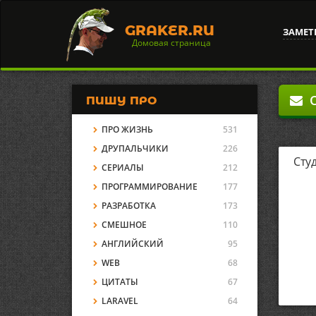
GRAKER.RU
ЗАМЕТ
Домовая страница
О
ПИШУ ПРО
ПРО ЖИЗНЬ
531
ДРУПАЛЬЧИКИ
226
Сту
СЕРИАЛЫ
212
ПРОГРАММИРОВАНИЕ
177
РАЗРАБОТКА
173
СМЕШНОЕ
110
АНГЛИЙСКИЙ
95
WEB
68
ЦИТАТЫ
67
LARAVEL
64