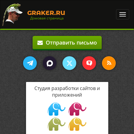
GRAKER.RU
Toggl
Домовая страница
navig
Отправить письмо
Студия разработки сайтов и
приложений