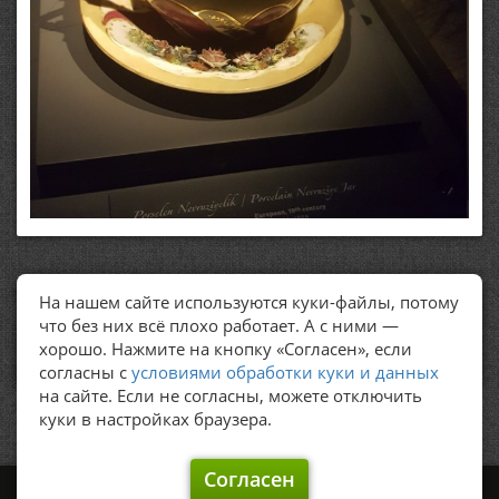
На нашем сайте используются куки-файлы, потому
ПОЛЕЗНЫЕ ССЫЛКИ
что без них всё плохо работает. А с ними —
хорошо. Нажмите на кнопку «Согласен», если
Политика обработки персональных данных
согласны с
условиями обработки куки и данных
на сайте. Если не согласны, можете отключить
куки в настройках браузера.
Согласен
©
Graker's, 2009 – 2026.