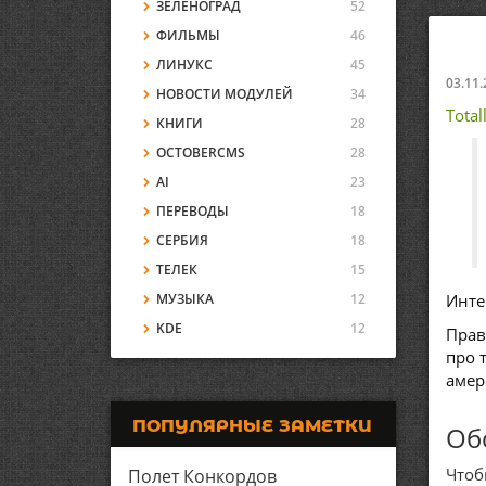
ЗЕЛЕНОГРАД
52
ФИЛЬМЫ
46
ЛИНУКС
45
03.11.
НОВОСТИ МОДУЛЕЙ
34
Total
КНИГИ
28
OCTOBERCMS
28
AI
23
ПЕРЕВОДЫ
18
СЕРБИЯ
18
ТЕЛЕК
15
МУЗЫКА
12
Инте
KDE
12
Прав
про 
амер
ПОПУЛЯРНЫЕ ЗАМЕТКИ
Об
Чтоб
Полет Конкордов