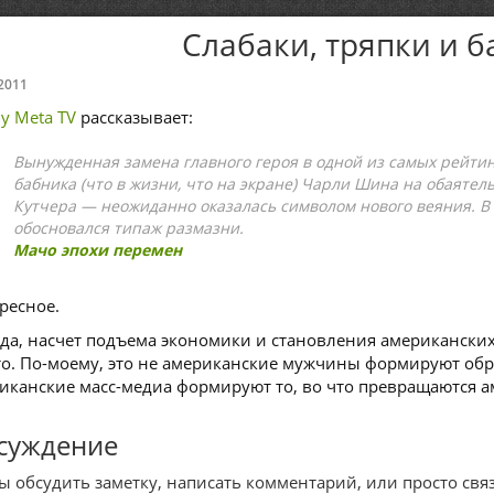
Слабаки, тряпки и б
2011
ly Meta TV
рассказывает:
Вынужденная замена главного героя в одной из самых рейти
бабника (что в жизни, что на экране) Чарли Шина на обаяте
Кутчера — неожиданно оказалась символом нового веяния. В
обосновался типаж размазни.
Мачо эпохи перемен
ресное.
да, насчет подъема экономики и становления американских
то. По-моему, это не американские мужчины формируют обр
иканские масс-медиа формируют то, во что превращаются 
суждение
ы обсудить заметку, написать комментарий, или просто связ