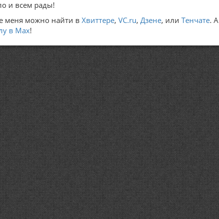
ло и всем рады!
е меня можно найти в
Хвиттере
,
VC.ru
,
Дзене
, или
Тенчате
. 
лу в Max
!