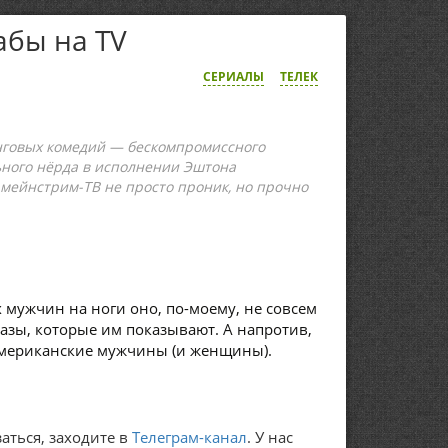
абы на TV
СЕРИАЛЫ
ТЕЛЕК
нговых комедий — бескомпромиссного
льного нёрда в исполнении Эштона
 мейнстрим-ТВ не просто проник, но прочно
 мужчин на ноги оно, по-моему, не совсем
азы, которые им показывают. А напротив,
американские мужчины (и женщины).
аться, заходите в
Телеграм-канал
. У нас