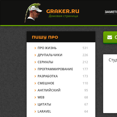
GRAKER.RU
ЗАМЕТ
Домовая страница
О
ПИШУ ПРО
ПРО ЖИЗНЬ
531
ДРУПАЛЬЧИКИ
226
Сту
СЕРИАЛЫ
212
ПРОГРАММИРОВАНИЕ
177
РАЗРАБОТКА
173
СМЕШНОЕ
110
АНГЛИЙСКИЙ
95
WEB
68
ЦИТАТЫ
67
LARAVEL
64