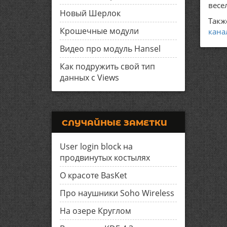
весе
Новый Шерлок
Такж
Крошечные модули
кана
Видео про модуль Hansel
Как подружить свой тип
данных с Views
СЛУЧАЙНЫЕ ЗАМЕТКИ
User login block на
продвинутых костылях
О красоте BasKet
Про наушники Soho Wireless
На озере Круглом