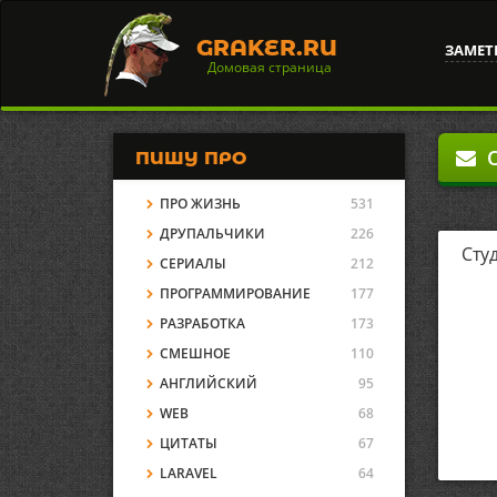
GRAKER.RU
ЗАМЕТ
Домовая страница
О
ПИШУ ПРО
ПРО ЖИЗНЬ
531
ДРУПАЛЬЧИКИ
226
Сту
СЕРИАЛЫ
212
ПРОГРАММИРОВАНИЕ
177
РАЗРАБОТКА
173
СМЕШНОЕ
110
АНГЛИЙСКИЙ
95
WEB
68
ЦИТАТЫ
67
LARAVEL
64